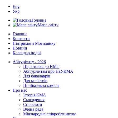
Eng
Укр
Головна
Мапа сайту
Головна
Контакти
Підтримати Могилянку
Новини
Календар подій
Абітурієнту - 2026
Підготовка до НМТ
Абітурієнтам про НаУКМА
Для бакалаврів
Для магістрів
Приймальна комісія
Про нас
Історія КМА
Сьогодення
Спільноти
Вчена рада
Міжнародне співробітництво