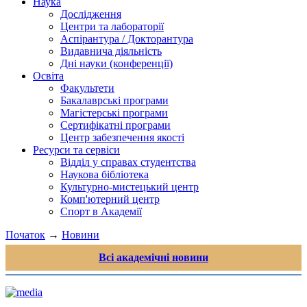
Наука
Дослідження
Центри та лабораторії
Аспірантура / Докторантура
Видавнича діяльність
Дні науки (конференції)
Освіта
Факультети
Бакалаврські програми
Магістерські програми
Сертифікатні програми
Центр забезпечення якості
Ресурси та сервіси
Відділ у справах студентства
Наукова бібліотека
Культурно-мистецький центр
Комп'ютерний центр
Спорт в Академії
Початок
→
Новини
Всі академічні новини