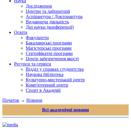
Наука
Дослідження
Центри та лабораторії
Аспірантура / Докторантура
Видавнича діяльність
Дні науки (конференції)
Освіта
Факультети
Бакалаврські програми
Магістерські програми
Сертифікатні програми
Центр забезпечення якості
Ресурси та сервіси
Відділ у справах студентства
Наукова бібліотека
Культурно-мистецький центр
Комп'ютерний центр
Спорт в Академії
Початок
→
Новини
Всі академічні новини