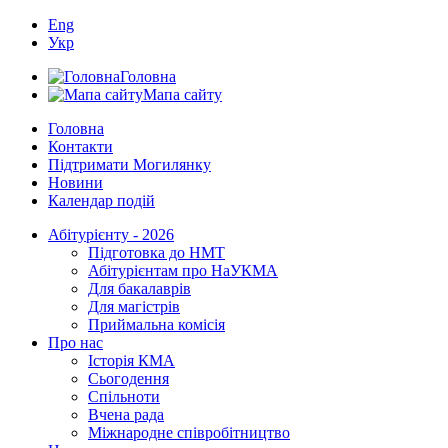
Eng
Укр
Головна
Мапа сайту
Головна
Контакти
Підтримати Могилянку
Новини
Календар подій
Абітурієнту - 2026
Підготовка до НМТ
Абітурієнтам про НаУКМА
Для бакалаврів
Для магістрів
Приймальна комісія
Про нас
Історія КМА
Сьогодення
Спільноти
Вчена рада
Міжнародне співробітництво