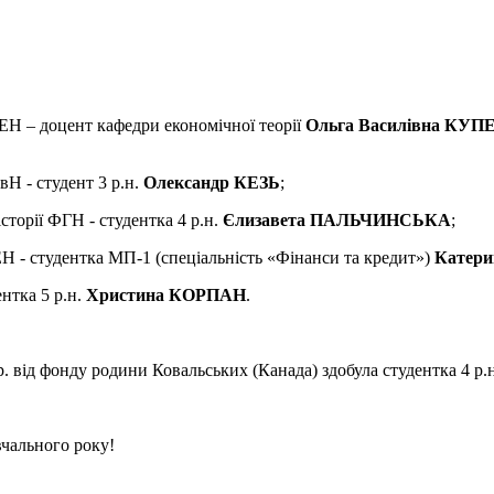
ФЕН – доцент кафедри економічної теорії
Ольга Василівна КУП
вН - студент 3 р.н.
Олександр КЕЗЬ
;
сторії ФГН - студентка 4 р.н.
Єлизавета ПАЛЬЧИНСЬКА
;
Н - студентка МП-1 (спеціальність «Фінанси та кредит»)
Катер
нтка 5 р.н.
Христина КОРПАН
.
р. від фонду родини Ковальських (Канада) здобула студентка 4 р.
вчального року!