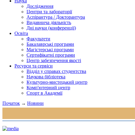
Наука
Дослідження
Центри та лабораторії
Аспірантура / Докторантура
Видавнича діяльність
Дні науки (конференції)
Освіта
Факультети
Бакалаврські програми
Магістерські програми
Сертифікатні програми
Центр забезпечення якості
Ресурси та сервіси
Відділ у справах студентства
Наукова бібліотека
Культурно-мистецький центр
Комп'ютерний центр
Спорт в Академії
Початок
→
Новини