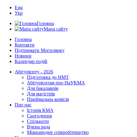
Eng
Укр
Головна
Мапа сайту
Головна
Контакти
Підтримати Могилянку
Новини
Календар подій
Абітурієнту - 2026
Підготовка до НМТ
Абітурієнтам про НаУКМА
Для бакалаврів
Для магістрів
Приймальна комісія
Про нас
Історія КМА
Сьогодення
Спільноти
Вчена рада
Міжнародне співробітництво