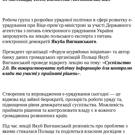
Робоча група з розробки урядової політики в сфері розвитку е-
урядування при Віце-прем’єр-міністрові за участі Державного
агентства з питань електронного урядування України
запрошують на лекцію польського експерта з питань
електронної демократії
Якуба Вигнанського
.
Президент організації «
Форум неурядових ініціатив
» та автор
банку даних громадських організацій Польщі Якуб
Вигнанський проведе відкриту лекцію на тему: «
Суспільство
2.0. Як використовувати публічну інформацію для контролю
влади та участі у прийняті рішень
».
Створення та впровадження е-урядування сьогодні — це
відмова від зайвої бюрократії, прозорість роботи уряду та,
підвищення рівня демократизації суспільства. Можливість
приймати рішення та контролювати владу є в кожного
громадянина розвинених країн.
Під час лекції Якуб Вигнанський розповість про проблеми з
якими стикалася Польща та поділиться власним досвідом з