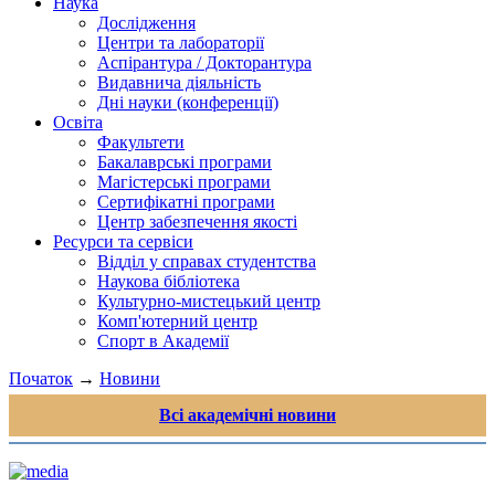
Наука
Дослідження
Центри та лабораторії
Аспірантура / Докторантура
Видавнича діяльність
Дні науки (конференції)
Освіта
Факультети
Бакалаврські програми
Магістерські програми
Сертифікатні програми
Центр забезпечення якості
Ресурси та сервіси
Відділ у справах студентства
Наукова бібліотека
Культурно-мистецький центр
Комп'ютерний центр
Спорт в Академії
Початок
→
Новини
Всі академічні новини