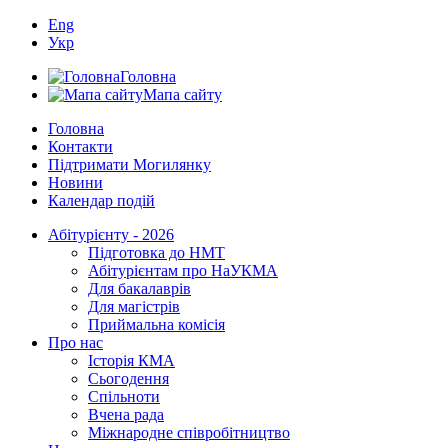
Eng
Укр
Головна
Мапа сайту
Головна
Контакти
Підтримати Могилянку
Новини
Календар подій
Абітурієнту - 2026
Підготовка до НМТ
Абітурієнтам про НаУКМА
Для бакалаврів
Для магістрів
Приймальна комісія
Про нас
Історія КМА
Сьогодення
Спільноти
Вчена рада
Міжнародне співробітництво