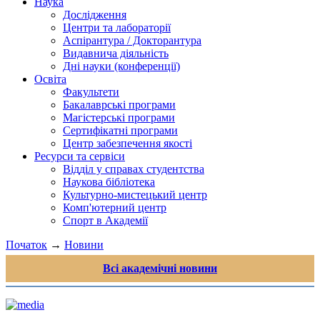
Наука
Дослідження
Центри та лабораторії
Аспірантура / Докторантура
Видавнича діяльність
Дні науки (конференції)
Освіта
Факультети
Бакалаврські програми
Магістерські програми
Сертифікатні програми
Центр забезпечення якості
Ресурси та сервіси
Відділ у справах студентства
Наукова бібліотека
Культурно-мистецький центр
Комп'ютерний центр
Спорт в Академії
Початок
→
Новини
Всі академічні новини