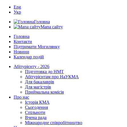
Eng
Укр
Головна
Мапа сайту
Головна
Контакти
Підтримати Могилянку
Новини
Календар подій
Абітурієнту - 2026
Підготовка до НМТ
Абітурієнтам про НаУКМА
Для бакалаврів
Для магістрів
Приймальна комісія
Про нас
Історія КМА
Сьогодення
Спільноти
Вчена рада
Міжнародне співробітництво