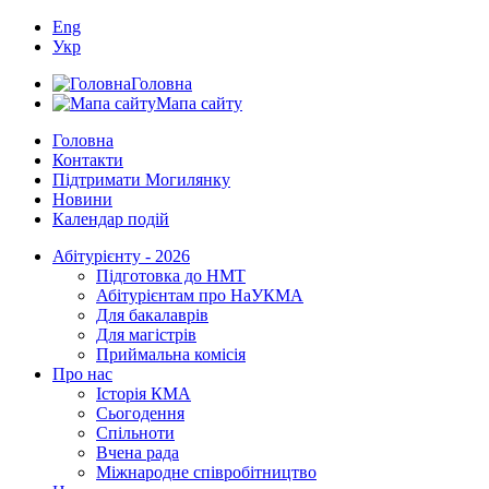
Eng
Укр
Головна
Мапа сайту
Головна
Контакти
Підтримати Могилянку
Новини
Календар подій
Абітурієнту - 2026
Підготовка до НМТ
Абітурієнтам про НаУКМА
Для бакалаврів
Для магістрів
Приймальна комісія
Про нас
Історія КМА
Сьогодення
Спільноти
Вчена рада
Міжнародне співробітництво