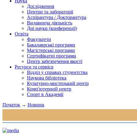
Наука
Дослідження
Центри та лабораторії
Аспірантура / Докторантура
Видавнича діяльність
Дні науки (конференції)
Освіта
Факультети
Бакалаврські програми
Магістерські програми
Сертифікатні програми
Центр забезпечення якості
Ресурси та сервіси
Відділ у справах студентства
Наукова бібліотека
Культурно-мистецький центр
Комп'ютерний центр
Спорт в Академії
Початок
→
Новини