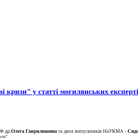
і кризи" у статті могилянських експерт
Ф др.
Олега Гаврилишина
та двох випускників НаУКМА -
Сидо
да".