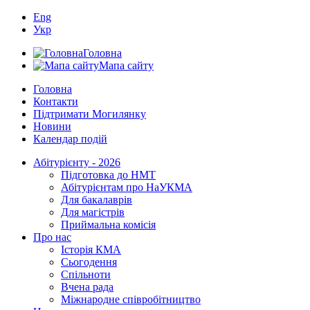
Eng
Укр
Головна
Мапа сайту
Головна
Контакти
Підтримати Могилянку
Новини
Календар подій
Абітурієнту - 2026
Підготовка до НМТ
Абітурієнтам про НаУКМА
Для бакалаврів
Для магістрів
Приймальна комісія
Про нас
Історія КМА
Сьогодення
Спільноти
Вчена рада
Міжнародне співробітництво