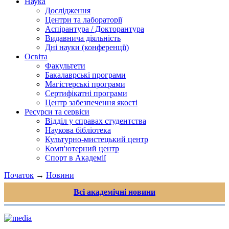
Наука
Дослідження
Центри та лабораторії
Аспірантура / Докторантура
Видавнича діяльність
Дні науки (конференції)
Освіта
Факультети
Бакалаврські програми
Магістерські програми
Сертифікатні програми
Центр забезпечення якості
Ресурси та сервіси
Відділ у справах студентства
Наукова бібліотека
Культурно-мистецький центр
Комп'ютерний центр
Спорт в Академії
Початок
→
Новини
Всі академічні новини