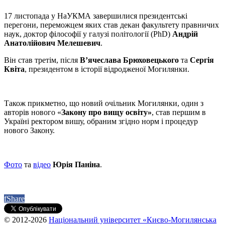
17 листопада у НаУКМА завершилися президентські
перегони, переможцем яких став декан факультету правничих
наук, доктор філософії у галузі політології (PhD)
Андрій
Анатолійович Мелешевич
.
Він став третім, після
В’ячеслава Брюховецького
та
Сергія
Квіта
, президентом в історії відродженої Могилянки.
Також прикметно, що новий очільник Могилянки, один з
авторів нового «
Закону про вищу освіту»
, став першим в
Україні ректором вишу, обраним згідно норм і процедур
нового Закону.
Фото
та
відео
Юрія Паніна
.
f
Share
© 2012-2026
Національний університет «Києво-Могилянська