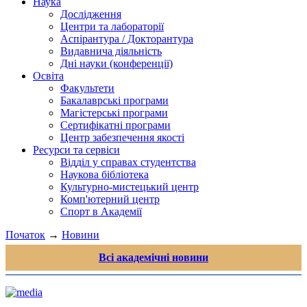
Наука
Дослідження
Центри та лабораторії
Аспірантура / Докторантура
Видавнича діяльність
Дні науки (конференції)
Освіта
Факультети
Бакалаврські програми
Магістерські програми
Сертифікатні програми
Центр забезпечення якості
Ресурси та сервіси
Відділ у справах студентства
Наукова бібліотека
Культурно-мистецький центр
Комп'ютерний центр
Спорт в Академії
Початок
→
Новини
Всі академічні новини