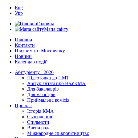
Eng
Укр
Головна
Мапа сайту
Головна
Контакти
Підтримати Могилянку
Новини
Календар подій
Абітурієнту - 2026
Підготовка до НМТ
Абітурієнтам про НаУКМА
Для бакалаврів
Для магістрів
Приймальна комісія
Про нас
Історія КМА
Сьогодення
Спільноти
Вчена рада
Міжнародне співробітництво