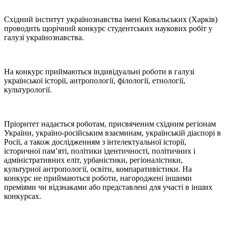
Східний інститут українознавства імені Ковальських (Харків)
проводить щорічний конкурс студентських наукових робіт у
галузі українознавства.
На конкурс приймаються індивідуальні роботи в галузі
української історії, антропології, філології, етнології,
культурології.
Пріоритет надається роботам, присвяченим східним регіонам
України, україно-російським взаєминам, українській діаспорі в
Росії, а також дослідженням з інтелектуальної історії,
історичної пам’яті, політики ідентичності, політичних і
адміністративних еліт, урбаністики, регіоналістики,
культурної антропології, освіти, компаративістики. На
конкурс не приймаються роботи, нагороджені іншими
преміями чи відзнаками або представлені для участі в інших
конкурсах.