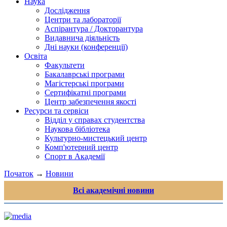
Наука
Дослідження
Центри та лабораторії
Аспірантура / Докторантура
Видавнича діяльність
Дні науки (конференції)
Освіта
Факультети
Бакалаврські програми
Магістерські програми
Сертифікатні програми
Центр забезпечення якості
Ресурси та сервіси
Відділ у справах студентства
Наукова бібліотека
Культурно-мистецький центр
Комп'ютерний центр
Спорт в Академії
Початок
→
Новини
Всі академічні новини