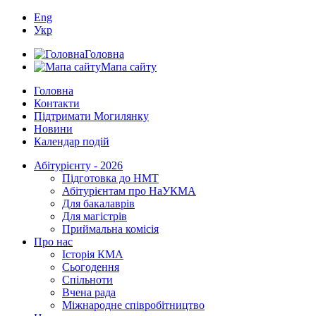
Eng
Укр
Головна
Мапа сайту
Головна
Контакти
Підтримати Могилянку
Новини
Календар подій
Абітурієнту - 2026
Підготовка до НМТ
Абітурієнтам про НаУКМА
Для бакалаврів
Для магістрів
Приймальна комісія
Про нас
Історія КМА
Сьогодення
Спільноти
Вчена рада
Міжнародне співробітництво