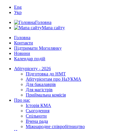
Eng
Укр
Головна
Мапа сайту
Головна
Контакти
Підтримати Могилянку
Новини
Календар подій
Абітурієнту - 2026
Підготовка до НМТ
Абітурієнтам про НаУКМА
Для бакалаврів
Для магістрів
Приймальна комісія
Про нас
Історія КМА
Сьогодення
Спільноти
Вчена рада
Міжнародне співробітництво