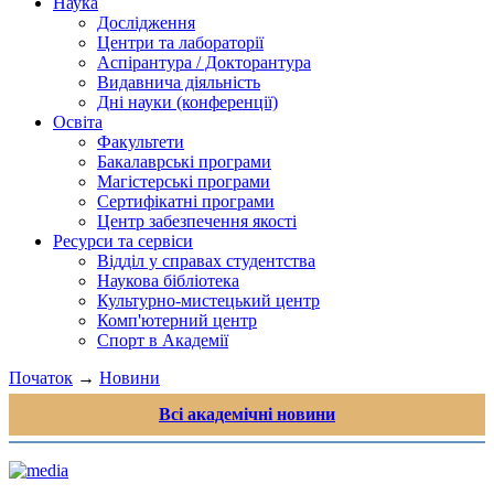
Наука
Дослідження
Центри та лабораторії
Аспірантура / Докторантура
Видавнича діяльність
Дні науки (конференції)
Освіта
Факультети
Бакалаврські програми
Магістерські програми
Сертифікатні програми
Центр забезпечення якості
Ресурси та сервіси
Відділ у справах студентства
Наукова бібліотека
Культурно-мистецький центр
Комп'ютерний центр
Спорт в Академії
Початок
→
Новини
Всі академічні новини