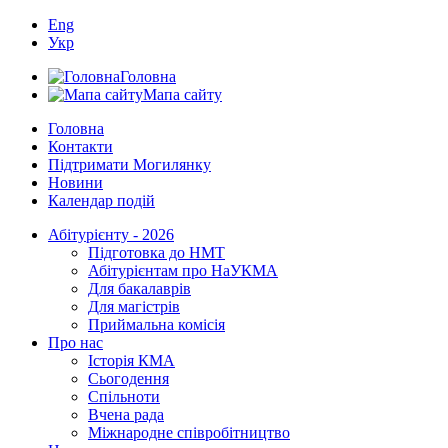
Eng
Укр
Головна
Мапа сайту
Головна
Контакти
Підтримати Могилянку
Новини
Календар подій
Абітурієнту - 2026
Підготовка до НМТ
Абітурієнтам про НаУКМА
Для бакалаврів
Для магістрів
Приймальна комісія
Про нас
Історія КМА
Сьогодення
Спільноти
Вчена рада
Міжнародне співробітництво