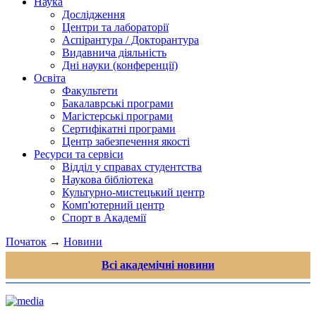
Наука
Дослідження
Центри та лабораторії
Аспірантура / Докторантура
Видавнича діяльність
Дні науки (конференції)
Освіта
Факультети
Бакалаврські програми
Магістерські програми
Сертифікатні програми
Центр забезпечення якості
Ресурси та сервіси
Відділ у справах студентства
Наукова бібліотека
Культурно-мистецький центр
Комп'ютерний центр
Спорт в Академії
Початок
→
Новини
Всі академічні новини