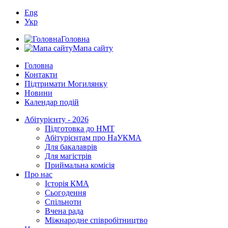
Eng
Укр
Головна
Мапа сайту
Головна
Контакти
Підтримати Могилянку
Новини
Календар подій
Абітурієнту - 2026
Підготовка до НМТ
Абітурієнтам про НаУКМА
Для бакалаврів
Для магістрів
Приймальна комісія
Про нас
Історія КМА
Сьогодення
Спільноти
Вчена рада
Міжнародне співробітництво