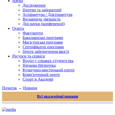
Наука
Дослідження
Центри та лабораторії
Аспірантура / Докторантура
Видавнича діяльність
Дні науки (конференції)
Освіта
Факультети
Бакалаврські програми
Магістерські програми
Сертифікатні програми
Центр забезпечення якості
Ресурси та сервіси
Відділ у справах студентства
Наукова бібліотека
Культурно-мистецький центр
Комп'ютерний центр
Спорт в Академії
Початок
→
Новини
Всі академічні новини