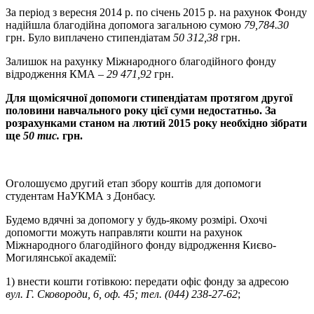
За період з вересня 2014 р. по січень 2015 р. на рахунок Фонду
надійшла благодійна допомога загальною сумою
79,784.30
грн. Було виплачено стипендіатам
50 312,38
грн.
Залишок на рахунку Міжнародного благодійного фонду
відродження КМА –
29 471,92
грн.
Для щомісячної допомоги стипендіатам протягом другої
половини навчального року цієї суми недостатньо. За
розрахунками станом на лютий 2015 року необхідно зібрати
ще
50 тис.
грн.
Оголошуємо другий етап збору коштів для допомоги
студентам НаУКМА з Донбасу.
Будемо вдячні за допомогу у будь-якому розмірі. Охочі
допомогти можуть направляти кошти на рахунок
Міжнародного благодійного фонду відродження Києво-
Могилянської академії:
1) внести кошти готівкою: передати офіс фонду за адресою
вул. Г. Сковороди, 6, оф. 45; тел. (044) 238-27-62
;