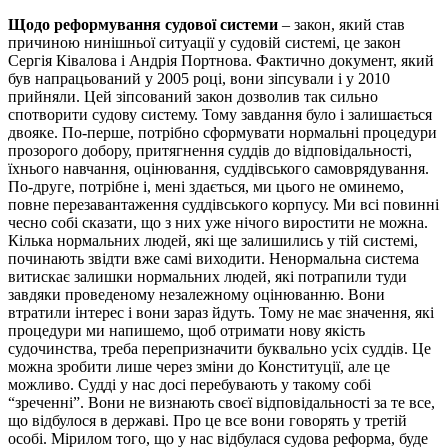
Щодо реформування судової системи
– закон, який став
причиною нинішньої ситуації у судовій системі, це закон
Сергія Ківалова і Андрія Портнова. Фактично документ, який
був напрацьований у 2005 році, вони зіпсували і у 2010
прийняли. Цей зіпсований закон дозволив так сильно
спотворити судову систему. Тому завдання було і залишається
двояке. По-перше, потрібно сформувати нормальні процедури
прозорого добору, притягнення суддів до відповідальності,
їхнього навчання, оцінювання, суддівського самоврядування.
По-друге, потрібне і, мені здається, ми цього не оминемо,
повне перезавантаження суддівського корпусу. Ми всі повинні
чесно собі сказати, що з них уже нічого виростити не можна.
Кілька нормальних людей, які ще залишились у тій системі,
починають звідти вже самі виходити. Ненормальна система
витискає залишки нормальних людей, які потрапили туди
завдяки проведеному незалежному оцінюванню. Вони
втратили інтерес і вони зараз йдуть. Тому не має значення, які
процедури ми напишемо, щоб отримати нову якість
судочинства, треба перепризначити буквально усіх суддів. Це
можна зробити лише через зміни до Конституції, але це
можливо. Судді у нас досі перебувають у такому собі
“зреченні”. Вони не визнають своєї відповідальності за те все,
що відбулося в державі. Про це все вони говорять у третій
особі. Мірилом того, що у нас відбулася судова реформа, буде