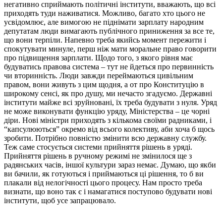
негативно сприймають політичні інститути, вважають, що всі
приходять туди наживатися. Можливо, багато хто цього не
усвідомлює, але вимогою не піднімати зарплату народним
депутатам люди вимагають публічного приниження за все те,
що вони терпіли. Напевно треба якийсь момент пережити і
спокутувати минуле, перш ніж мати моральне право говорити
про підвищення зарплати. Щодо того, з якого рівня має
будуватись правова система – тут не йдеться про первинність
чи вторинність. Люди завжди переймаються цивільним
правом, вони живуть з цим щодня, а от про Конституцію в
широкому сенсі, як про душу, ми нечасто згадуємо. Державні
інститути майже всі зруйновані, їх треба будувати з нуля. Уряд
не може виконувати функцію уряду, Міністерства – це чорні
діри. Нові міністри приходять з кількома своїми радниками, і
“капсулюються” окремо від всього колективу, аби хоча б щось
зробити. Потрібно повністю змінити всю державну службу.
Теж саме стосується системи прийняття рішень в уряді.
Прийняття рішень в ручному режимі не змінилося ще з
радянських часів, іншої культури зараз немає. Думаю, що якби
ви бачили, як готуються і приймаються ці рішення, то б ви
плакали від нелогічності цього процесу. Нам просто треба
визнати, що воно так є і намагатися поступово будувати нові
інститути, щоб усе запрацювало.