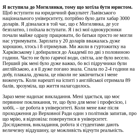
Я вступила до Могилянки, тому що хотіла бути юристом.
Щоб вступити на юридичний факультет Львівського
національного університету, потрібно було дати хабар 3000
доларів. Я дізналася в той час, що є Могилянка, де усе
безплатно, і поїхала вступати. Я і всі мої однокурсники
почали майже одразу працювати, бо батьки просто не могли
нас утримувати. Зарплата у 20 доларів вважалась дуже
хорошою, хтось і 8 отримував. Ми жили в гуртожитку на
Харківському і добиралися до Академії по дві з половиною
години. Часто не було гарячої води, світла, але було весело.
Перший рік мені було дуже важко, бо всі підручники були
англійською, а я її дуже погано знала. Спала по 2-4 години на
добу, плакала, думала, це ніколи не закінчиться і мене
виженуть. Коли нарешті на іспиті з англійської отримала 89
балів, зрозуміла, що життя налагодилось.
Зараз мене надихає викладання. Мені здається, що моє
первинне покликання, те, що було для мене і професією, і
хоббі, – це робота в університеті. Коли мене вже після
проходження до Верховної Ради один з політиків запитав, про
що мрію, я відповіла: повернутися в університет.
Дослідження, викладання, робота зі студентами дають
величезну віддушину, це можливість відчути реальність.