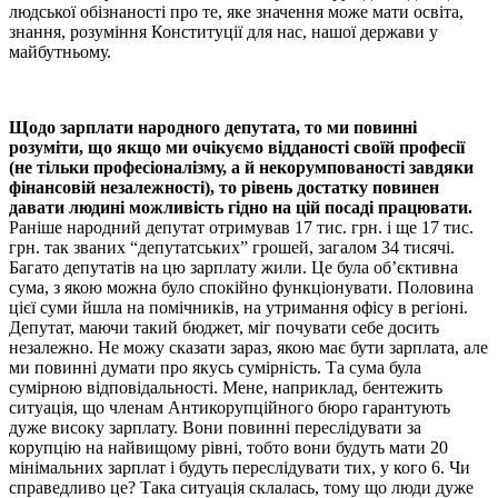
людської обізнаності про те, яке значення може мати освіта,
знання, розуміння Конституції для нас, нашої держави у
майбутньому.
Щодо зарплати народного депутата, то ми повинні
розуміти, що якщо ми очікуємо відданості своїй професії
(не тільки професіоналізму, а й некорумпованості завдяки
фінансовій незалежності), то рівень достатку повинен
давати людині можливість гідно на цій посаді працювати.
Раніше народний депутат отримував 17 тис. грн. і ще 17 тис.
грн. так званих “депутатських” грошей, загалом 34 тисячі.
Багато депутатів на цю зарплату жили. Це була об’єктивна
сума, з якою можна було спокійно функціонувати. Половина
цієї суми йшла на помічників, на утримання офісу в регіоні.
Депутат, маючи такий бюджет, міг почувати себе досить
незалежно. Не можу сказати зараз, якою має бути зарплата, але
ми повинні думати про якусь сумірність. Та сума була
сумірною відповідальності. Мене, наприклад, бентежить
ситуація, що членам Антикорупційного бюро гарантують
дуже високу зарплату. Вони повинні переслідувати за
корупцію на найвищому рівні, тобто вони будуть мати 20
мінімальних зарплат і будуть переслідувати тих, у кого 6. Чи
справедливо це? Така ситуація склалась, тому що люди дуже