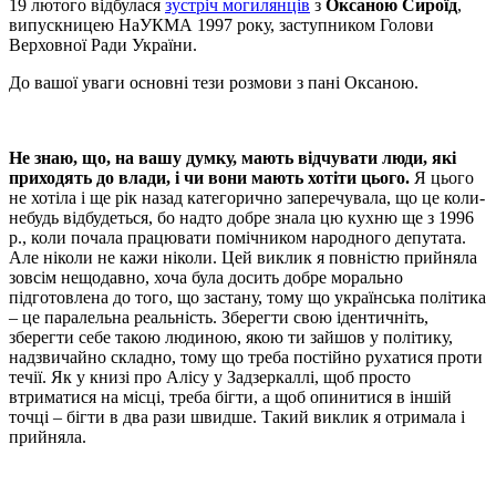
19 лютого відбулася
зустріч могилянців
з
Оксаною Сироїд
,
випускницею НаУКМА 1997 року, заступником Голови
Верховної Ради України.
До вашої уваги основні тези розмови з пані Оксаною.
Не знаю, що, на вашу думку, мають відчувати люди, які
приходять до влади, і чи вони мають хотіти цього.
Я цього
не хотіла і ще рік назад категорично заперечувала, що це коли-
небудь відбудеться, бо надто добре знала цю кухню ще з 1996
р., коли почала працювати помічником народного депутата.
Але ніколи не кажи ніколи. Цей виклик я повністю прийняла
зовсім нещодавно, хоча була досить добре морально
підготовлена до того, що застану, тому що українська політика
– це паралельна реальність. Зберегти свою ідентичніть,
зберегти себе такою людиною, якою ти зайшов у політику,
надзвичайно складно, тому що треба постійно рухатися проти
течії. Як у книзі про Алісу у Задзеркаллі, щоб просто
втриматися на місці, треба бігти, а щоб опинитися в іншій
точці – бігти в два рази швидше. Такий виклик я отримала і
прийняла.