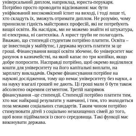
універсальний диплом, наприклад, юриста-перукаря.
Потрібно просто проводити відсіювання: має бути
уніфікований високоякісний іспит на виході, і тоді лише ті,
хто складуть їх, зможуть отримати диплом. Не розумію, чому
принизили гідність майстрових професій, які не потребують
вищої освіти. Як наслідок, ми не можемо знайти ні штукатура,
ні електрика, ні сантехніка. А юрист труби не полагодить.
Вважаю, що стипендії студентам потрібно платити. Освіта –
це інвестиція у майбутнє, і держава мусить платити за це
гроші. Фінансування вищої освіти збочене, бо університет має
рахунок в казначействі, на який капає по три копійки, якщо
добре попросити. Насправді потрібно, щоб окремо виділялися
кошти для університету на його капітальні виплати, на
зарплату викладачів. Окреме фінансування потрібне на
наукові дослідження, тому що немає університету без науки, а
на науку взагалі грошей не дають. Ці гроші мали б бути також
абсолютно окремим сегментом. Третій напрямок
фінансування –це стипендії. Стипендії потрібно платити тим,
хто має найкращі результати у навчанні, і тим, хто знаходиться
поза межами соціальних стандартів. Таким чином потрібно
стимулювати дітей з соціально незахищених сімей до того,
щоб вони підіймалися із свого середовища. Такі функції має
виконувати держава.