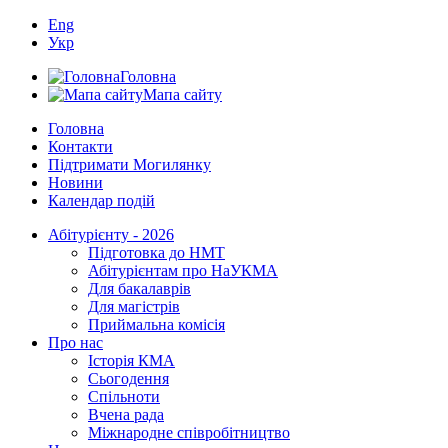
Eng
Укр
Головна
Мапа сайту
Головна
Контакти
Підтримати Могилянку
Новини
Календар подій
Абітурієнту - 2026
Підготовка до НМТ
Абітурієнтам про НаУКМА
Для бакалаврів
Для магістрів
Приймальна комісія
Про нас
Історія КМА
Сьогодення
Спільноти
Вчена рада
Міжнародне співробітництво