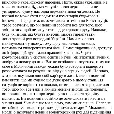
виключно українському народові. Ніхто, окрім українців, не
може визначати, будемо ми унітарною державою чи не
унітарною, буде у нас одна державна мова чи десять. Це
взагалі не може бути предметом коментарів будь-кого з
іноземців. Перед тим, як осмислювати зміни до Конституції,
треба розуміти, що ми повинні зробити все для того, щоб
зміцнитися, щоб не запустити відцентрового руху. Навпаки,
будь-які зміни, які будуть внесені, мають гарантувати
доцентровий рух всередині України. Нами так легко
маніпулювати у цьому, тому що у нас немає, на жаль,
нормальної університетської бази. Немає підручників, доступу
до інформації, дуже мало правдивих вчених. Через
корумпованість у системі освіти і науки, ми втратили вчених,
довіру та повагу до них. Вас це особливо стосується, тому що
саме в Могилянці завжди можна було говорити відверто і
розраховувати на розуміння, відгук в серцях людей. Не знаю,
хто з вас яку замислив собі кар’єру в житті, але ви повинні
пам’ятати, що ми будемо ще дуже довго в цьому стані. Ця
ситуація не вирішиться швидко, не вирішиться за рік, але для
того, щоб ми все-таки в якийсь момент змогли це подолати,
ви повинні мислити про державу як про конституційну
цілісність. Ви повинні постійно це осмислювати і нести це
знання далі. Чим більше ми знаємо, тим ми сильніші. Напевне
ви займаєтесь волонтерством, допомагаєте армії. Можливо, ви
могли б заснувати певний волонтерський рух для підвищення