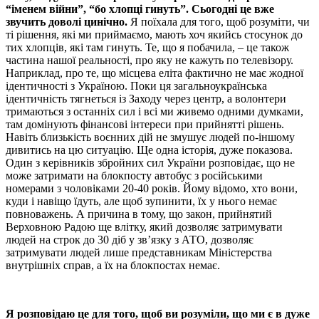
“іменем війни”, “бо хлопці гинуть”. Сьогодні це вже
звучить доволі цинічно.
Я поїхала для того, щоб розуміти, чи
ті рішення, які ми приймаємо, мають хоч якийсь стосунок до
тих хлопців, які там гинуть. Те, що я побачила, – це також
частина нашої реальності, про яку не кажуть по телевізору.
Наприклад, про те, що місцева еліта фактично не має жодної
ідентичності з Україною. Поки ця загальноукраїнська
ідентичність тягнеться із Заходу через центр, а волонтери
тримаються з останніх сил і всі ми живемо одними думками,
там домінують фінансові інтереси при прийнятті рішень.
Навіть близькість воєнних дій не змушує людей по-іншому
дивитись на цю ситуацію. Ще одна історія, дуже показова.
Один з керівників збройних сил України розповідає, що не
може затримати на блокпосту автобус з російськими
номерами з чоловіками 20-40 років. Йому відомо, хто вони,
куди і навіщо їдуть, але щоб зупинити, їх у нього немає
повноважень. А причина в тому, що закон, прийнятий
Верховною Радою ще влітку, який дозволяє затримувати
людей на строк до 30 діб у зв’язку з АТО, дозволяє
затримувати людей лише представникам Міністерства
внутрішніх справ, а їх на блокпостах немає.
Я розповідаю це для того, щоб ви розуміли, що ми є в дуже