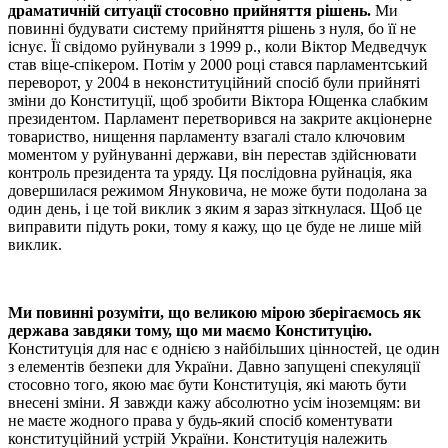
драматичній ситуації стосовно прийняття рішень.
Ми
повинні будувати систему прийняття рішень з нуля, бо її не
існує. Її свідомо руйнували з 1999 р., коли Віктор Медведчук
став віце-спікером. Потім у 2000 році стався парламентський
переворот, у 2004 в неконституційний спосіб були прийняті
зміни до Конституції, щоб зробити Віктора Ющенка слабким
президентом. Парламент перетворився на закрите акціонерне
товариство, нищення парламенту взагалі стало ключовим
моментом у руйнуванні держави, він перестав здійснювати
контроль президента та уряду. Ця послідовна руйнація, яка
довершилася режимом Януковича, не може бути подолана за
один день, і це той виклик з яким я зараз зіткнулася. Щоб це
виправити підуть роки, тому я кажу, що це буде не лише мій
виклик.
Ми повинні розуміти, що великою мірою зберігаємось як
держава завдяки тому, що ми маємо Конституцію.
Конституція для нас є однією з найбільших цінностей, це один
з елементів безпеки для України. Давно запущені спекуляції
стосовно того, якою має бути Конституція, які мають бути
внесені зміни. Я завжди кажу абсолютно усім іноземцям: ви
не маєте жодного права у будь-який спосіб коментувати
конституційний устрій України. Конституція належить