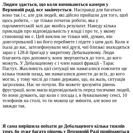
Людям здається, що коли вимикаються камери у
Верховній раді, все закінчується
. Насправді для багатьох
воно так і є, але для людей, які дійсно прийшли для того, щоб
щось робити, – це тільки початок роботи, яка у
парламентській залі дає якийсь результат. Наведу кілька
прикладів про відповідальність у владі і про те, у якому
становищі ми є. Цей виклик не тільки мій, думаю, він
довготривалий і ви його переймете і підете з цим далі. Коли я
їхала до вас, зателефонували мої друзі, чиї близькі знаходяться
зараз у 128-й бригаді у закритому Дебальцевому. Люди
благають про допомогу, вони звертаються до того, до кого
можуть. У Дебальцевому є і член нашої фракції - Тарас
Пастух. Жахливість цієї ситуації ми намагалися пояснити ще
кілька тижнів назад, ми намагалися донести до всіх, до кого
могли, у тому числі до глави держави, що, на жаль, ситуація
загрозлива. Нас не почули. Ви можете зрозуміти рівень
фрустрації, коли маєш відповідальність перед тисячами людей,
бо вони думають, що коли є посада і, в буквальному сенсі, 10
телефонів на столі, то ти можеш це змінити, але воно не
завжди так.
Я сама вирішила поїхати до Дебальцевого кілька тижнів
тому, бо дуже багато рішень у Верховній Раді приймаються