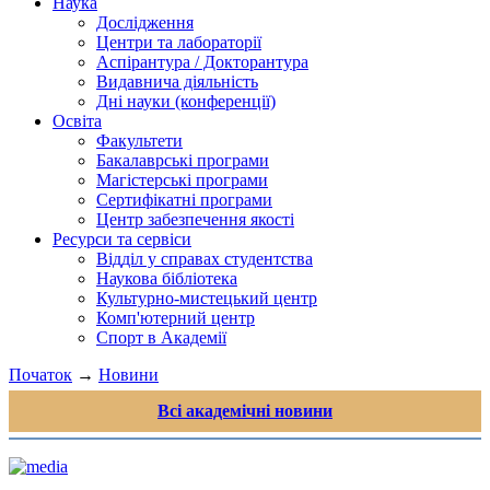
Наука
Дослідження
Центри та лабораторії
Аспірантура / Докторантура
Видавнича діяльність
Дні науки (конференції)
Освіта
Факультети
Бакалаврські програми
Магістерські програми
Сертифікатні програми
Центр забезпечення якості
Ресурси та сервіси
Відділ у справах студентства
Наукова бібліотека
Культурно-мистецький центр
Комп'ютерний центр
Спорт в Академії
Початок
→
Новини
Всі академічні новини