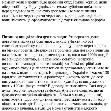
момент, коли нарешті буде дібраний суддівський корпус, який
обере собі таку Раду суддів, яка зможе публічно вибачитись
перед людьми за те, що було зроблено. Не має значення
станеться це через три чи через десять років, але тоді, коли
вони зможуть це сформулювати, відбудеться судова реформа.
Питання вищої освіти дуже складне.
Університет дуже
довго не виконував освітньої функції, а фактично був
способом заробітку грошей – нашу вищу освіту перетворили
на бізнес-проекти. Це ключова проблема, яка погано вплинула
на якість освіти, і це ж призвело до того, що в нас 100% людей
не з вищою освітою, а «верхньою» освітою. Потрібно
визначити стандарти освіти і кваліфікації, які потрібні для
будь-якого фаху. Це перевіряється на державному іспиті, але не
на такому, яким він є зараз. Наприклад, в Україні ми маємо 130
юридичних факультетів, а роботодавці хочуть брати до себе
випускників лише 5-ти. Запитання: куди йдуть випускники
інших 120-ти факультетів? Відповіді не знає ніхто. Такі люди
дуже часто не працюють за фахом. Але це не означає, що ці
факультети потрібно ліквідувати. Батьки у цьому не винні,
вони хочуть, щоб їхня дитина мала престижну освіту і часто
віддають своїх дітей не до найкращих навчальних закладів, де
дорожче навчання, а туди, де можна отримати недорого