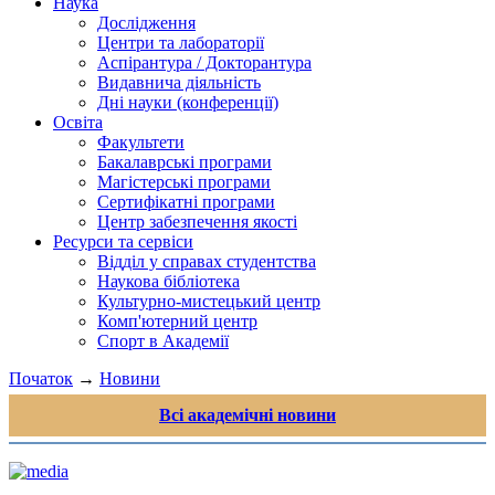
Наука
Дослідження
Центри та лабораторії
Аспірантура / Докторантура
Видавнича діяльність
Дні науки (конференції)
Освіта
Факультети
Бакалаврські програми
Магістерські програми
Сертифікатні програми
Центр забезпечення якості
Ресурси та сервіси
Відділ у справах студентства
Наукова бібліотека
Культурно-мистецький центр
Комп'ютерний центр
Спорт в Академії
Початок
→
Новини
Всі академічні новини