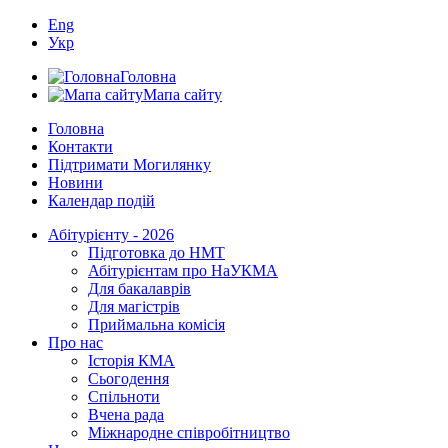
Eng
Укр
Головна
Мапа сайту
Головна
Контакти
Підтримати Могилянку
Новини
Календар подій
Абітурієнту - 2026
Підготовка до НМТ
Абітурієнтам про НаУКМА
Для бакалаврів
Для магістрів
Приймальна комісія
Про нас
Історія КМА
Сьогодення
Спільноти
Вчена рада
Міжнародне співробітництво