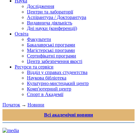
Наука
Дослідження
Центри та лабораторії
Аспірантура / Докторантура
Видавнича діяльність
Дні науки (конференції)
Освіта
Факультети
Бакалаврські програми
Магістерські програми
Сертифікатні програми
Центр забезпечення якості
Ресурси та сервіси
Відділ у справах студентства
Наукова бібліотека
Культурно-мистецький центр
Комп'ютерний центр
Спорт в Академії
Початок
→
Новини
Всі академічні новини