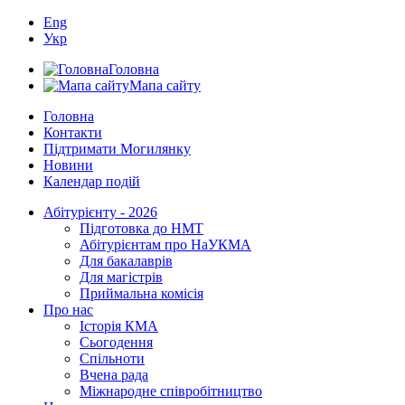
Eng
Укр
Головна
Мапа сайту
Головна
Контакти
Підтримати Могилянку
Новини
Календар подій
Абітурієнту - 2026
Підготовка до НМТ
Абітурієнтам про НаУКМА
Для бакалаврів
Для магістрів
Приймальна комісія
Про нас
Історія КМА
Сьогодення
Спільноти
Вчена рада
Міжнародне співробітництво