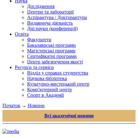
Наука
Дослідження
Центри та лабораторії
Аспірантура / Докторантура
Видавнича діяльність
Дні науки (конференції)
Освіта
Факультети
Бакалаврські програми
Магістерські програми
Сертифікатні програми
Центр забезпечення якості
Ресурси та сервіси
Відділ у справах студентства
Наукова бібліотека
Культурно-мистецький центр
Комп'ютерний центр
Спорт в Академії
Початок
→
Новини
Всі академічні новини