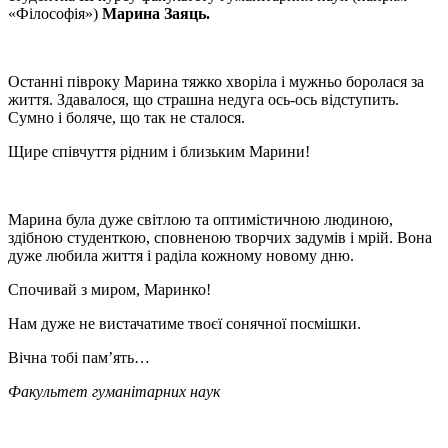
«Філософія»)
Марина Заяць.
Останні півроку Марина тяжко хворіла і мужньо боролася за
життя. Здавалося, що страшна недуга ось-ось відступить.
Сумно і боляче, що так не сталося.
Щире співчуття рідним і близьким Марини!
Марина була дуже світлою та оптимістичною людиною,
здібною студенткою, сповненою творчих задумів і мрій. Вона
дуже любила життя і раділа кожному новому дню.
Спочивай з миром, Маринко!
Нам дуже не вистачатиме твоєї сонячної посмішки.
Вічна тобі пам’ять…
Факультет гуманітарних наук