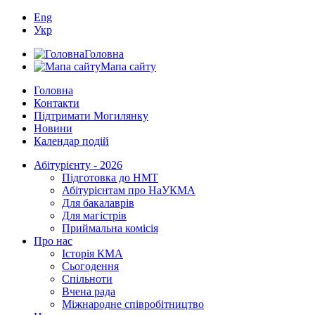
Eng
Укр
Головна
Мапа сайту
Головна
Контакти
Підтримати Могилянку
Новини
Календар подій
Абітурієнту - 2026
Підготовка до НМТ
Абітурієнтам про НаУКМА
Для бакалаврів
Для магістрів
Приймальна комісія
Про нас
Історія КМА
Сьогодення
Спільноти
Вчена рада
Міжнародне співробітництво