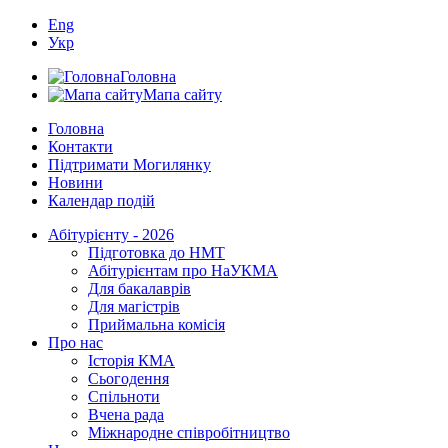
Eng
Укр
Головна
Мапа сайту
Головна
Контакти
Підтримати Могилянку
Новини
Календар подій
Абітурієнту - 2026
Підготовка до НМТ
Абітурієнтам про НаУКМА
Для бакалаврів
Для магістрів
Приймальна комісія
Про нас
Історія КМА
Сьогодення
Спільноти
Вчена рада
Міжнародне співробітництво