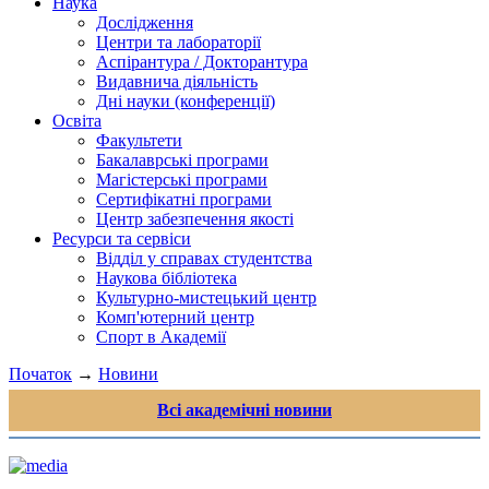
Наука
Дослідження
Центри та лабораторії
Аспірантура / Докторантура
Видавнича діяльність
Дні науки (конференції)
Освіта
Факультети
Бакалаврські програми
Магістерські програми
Сертифікатні програми
Центр забезпечення якості
Ресурси та сервіси
Відділ у справах студентства
Наукова бібліотека
Культурно-мистецький центр
Комп'ютерний центр
Спорт в Академії
Початок
→
Новини
Всі академічні новини