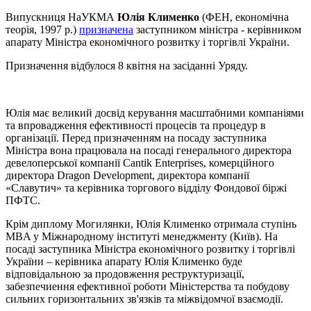
Випускниця НаУКМА
Юлія Клименко
(ФЕН, економічна
теорія, 1997 р.)
призначена
заступником міністра - керівником
апарату Міністра економічного розвитку і торгівлі України.
Призначення відбулося 8 квітня на засіданні Уряду.
Юлія має великий досвід керування масштабними компаніями
та впровадження ефективності процесів та процедур в
організації. Перед призначенням на посаду заступника
Міністра вона працювала на посаді генерального директора
девелоперської компанії Cantik Enterprises, комерційного
директора Dragon Development, директора компанії
«Славутич» та керівника торгового відділу Фондової біржі
ПФТС.
Крім диплому Могилянки, Юлія Клименко отримала ступінь
MBA у Міжнародному інституті менеджменту (Київ). На
посаді заступника Міністра економічного розвитку і торгівлі
України – керівника апарату Юлія Клименко буде
відповідальною за продовження реструктуризації,
забезпечиення ефективної роботи Міністерства та побудову
сильних горизонтальних зв'язків та міжвідомчої взаємодії.