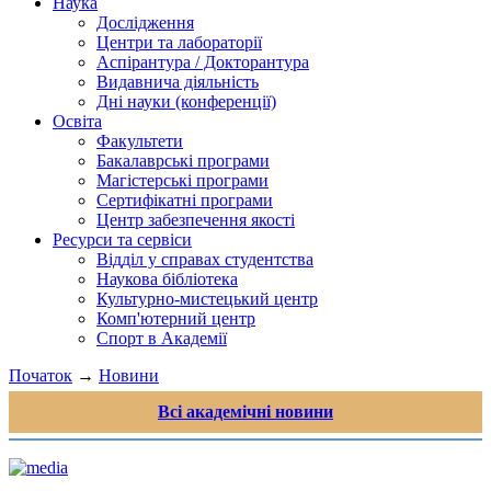
Наука
Дослідження
Центри та лабораторії
Аспірантура / Докторантура
Видавнича діяльність
Дні науки (конференції)
Освіта
Факультети
Бакалаврські програми
Магістерські програми
Сертифікатні програми
Центр забезпечення якості
Ресурси та сервіси
Відділ у справах студентства
Наукова бібліотека
Культурно-мистецький центр
Комп'ютерний центр
Спорт в Академії
Початок
→
Новини
Всі академічні новини