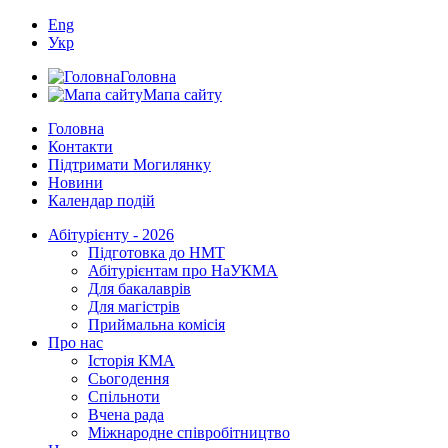
Eng
Укр
Головна
Мапа сайту
Головна
Контакти
Підтримати Могилянку
Новини
Календар подій
Абітурієнту - 2026
Підготовка до НМТ
Абітурієнтам про НаУКМА
Для бакалаврів
Для магістрів
Приймальна комісія
Про нас
Історія КМА
Сьогодення
Спільноти
Вчена рада
Міжнародне співробітництво