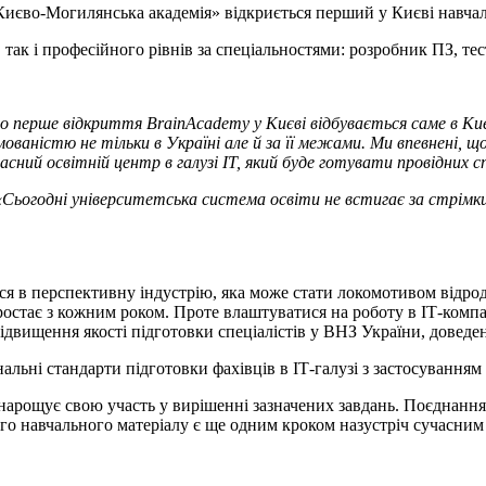
Києво-Могилянська академія» відкриється перший у Києві навча
так і професійного рівнів за спеціальностями: розробник ПЗ, тес
о перше відкриття BrainAcademy у Києві відбувається саме в Ки
ованістю не тільки в Україні але й за її межами. Ми впевнені, щ
ний освітній центр в галузі ІТ, який буде готувати провідних с
«Сьогодні університетська система освіти не встигає за стрімк
ся в перспективну індустрію, яка може стати локомотивом відрод
 зростає з кожним роком. Проте влаштуватися на роботу в ІТ-ком
двищення якості підготовки спеціалістів у ВНЗ України, доведення
льні стандарти підготовки фахівців в ІТ-галузі з застосуванням
о нарощує свою участь у вирішенні зазначених завдань. Поєднан
о навчального матеріалу є ще одним кроком назустріч сучасним 