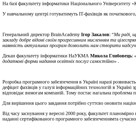
На базі факультету інформатики Національного Університету «
У навчальному центрі готуватимуть ІT-фахівців як початкового, 
Генеральний директор BrainAcademy
Ігор Закалов
: “
Ми раді, щ
закладу добре відомі своїм прогресивним мисленням та цілеспрям
наявність актуальних програм дозволить нам створити надсучас
Декан факультету інформатики НаУКМА
Микола Глибовець
:
додаткові форми надання освітніх послуг самостійно» .
Розробка програмного забезпечення в Україні наразі розвиваєть
дефіцит фахівців у галузі інформаційних технологій в Україні
відповідає вимогам компаній. Тому постає нагальна проблема пі
Для вирішення цього завдання потрібно суттєво оновити націона
Від часу заснування у вересні 2000 року, факультет планомірн
наданні сертифікованого програмного забезпеченнямта сучасног