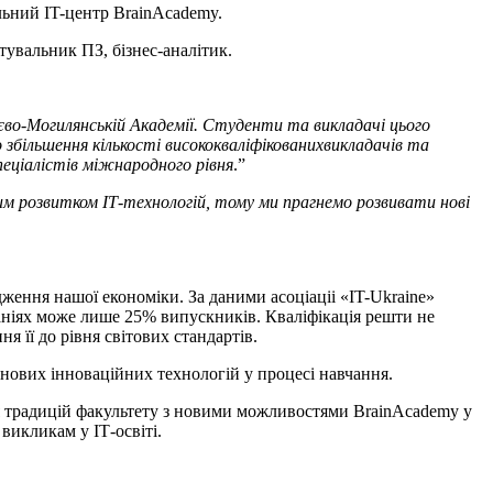
льний IT-центр BrainAcademy.
тувальник ПЗ, бізнес-аналітик.
єво-Могилянській Академії. Студенти та викладачі цього
о збільшення кількості висококваліфікованихвикладачів та
пеціалістів міжнародного рівня
.”
им розвитком ІТ-технологій, тому ми прагнемо розвивати нові
ження нашої економіки. За даними асоціаціі «IT-Ukraine»
паніях може лише 25% випускників. Кваліфікація решти не
 її до рівня світових стандартів.
 нових інноваційних технологій у процесі навчання.
ня традицій факультету з новими можливостями BrainAcademy у
викликам у ІТ-освіті.