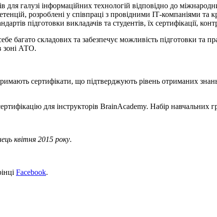
в для галузі інформаційних технологій відповідно до міжнародни
тенцій, розроблені у співпраці з провідними ІТ-компаніями та к
артів підготовки викладачів та студентів, їх сертифікації, контр
ебе багато складових та забезпечує можливість підготовки та пр
в зоні АТО.
тримають сертифікати, що підтверджують рівень отриманих знань.
ртифікацію для інструкторів BrainAcademy. Набір навчальних гр
нець квітня 2015 року
.
рінці
Facebook
.