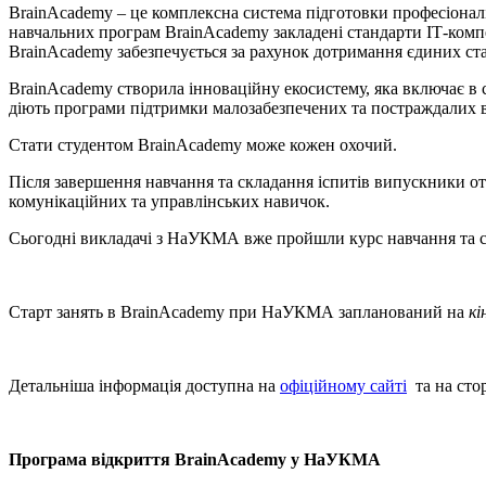
BrainAcademy – це комплексна система підготовки професіоналі
навчальних програм BrainAcademy закладені стандарти ІТ-компе
BrainAcademy забезпечується за рахунок дотримання єдиних станд
BrainAcademy створила інноваційну екосистему, яка включає в с
діють програми підтримки малозабезпечених та постраждалих 
Стати студентом BrainAcademy може кожен охочий.
Після завершення навчання та складання іспитів випускники о
комунікаційних та управлінських навичок.
Сьогодні викладачі з НаУКМА вже пройшли курс навчання та се
Старт занять в BrainAcademy при НаУКМА запланований на
кі
Детальніша інформація доступна на
офіційному сайті
та на сто
Програма відкриття BrainAcademy у НаУКМА