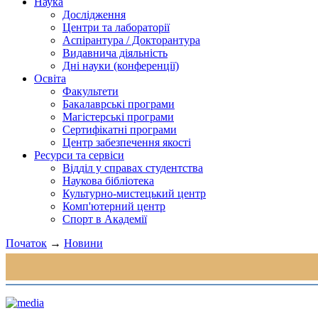
Наука
Дослідження
Центри та лабораторії
Аспірантура / Докторантура
Видавнича діяльність
Дні науки (конференції)
Освіта
Факультети
Бакалаврські програми
Магістерські програми
Сертифікатні програми
Центр забезпечення якості
Ресурси та сервіси
Відділ у справах студентства
Наукова бібліотека
Культурно-мистецький центр
Комп'ютерний центр
Спорт в Академії
Початок
→
Новини