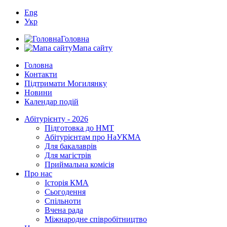
Eng
Укр
Головна
Мапа сайту
Головна
Контакти
Підтримати Могилянку
Новини
Календар подій
Абітурієнту - 2026
Підготовка до НМТ
Абітурієнтам про НаУКМА
Для бакалаврів
Для магістрів
Приймальна комісія
Про нас
Історія КМА
Сьогодення
Спільноти
Вчена рада
Міжнародне співробітництво