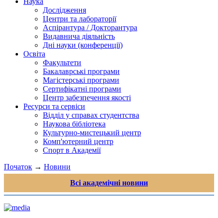
Наука
Дослідження
Центри та лабораторії
Аспірантура / Докторантура
Видавнича діяльність
Дні науки (конференції)
Освіта
Факультети
Бакалаврські програми
Магістерські програми
Сертифікатні програми
Центр забезпечення якості
Ресурси та сервіси
Відділ у справах студентства
Наукова бібліотека
Культурно-мистецький центр
Комп'ютерний центр
Спорт в Академії
Початок
→
Новини
Всі академічні новини