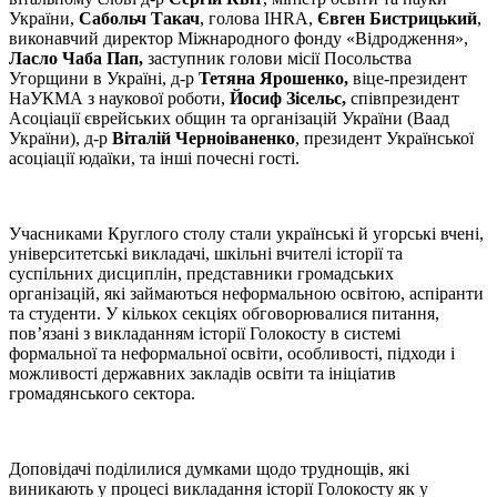
України,
Сабольч Такач
, голова IHRA,
Євген Бистрицький
,
виконавчий директор Міжнародного фонду «Відродження»,
Ласло Чаба Пап,
заступник голови місії Посольства
Угорщини в Україні, д-р
Тетяна Ярошенко,
віце-президент
НаУКМА з наукової роботи,
Йосиф Зісельс,
співпрезидент
Асоціації єврейських общин та організацій України (Ваад
України), д-р
Віталій Черноіваненко
, президент Української
асоціації юдаїки, та інші почесні гості.
Учасниками Круглого столу стали українські й угорські вчені,
університетські викладачі, шкільні вчителі історії та
суспільних дисциплін, представники громадських
організацій, які займаються неформальною освітою, аспіранти
та студенти. У кількох секціях обговорювалися питання,
пов’язані з викладанням історії Голокосту в системі
формальної та неформальної освіти, особливості, підходи і
можливості державних закладів освіти та ініціатив
громадянського сектора.
Доповідачі поділилися думками щодо труднощів, які
виникають у процесі викладання історії Голокосту як у