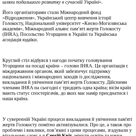
шляхи подальшого розвитку в сучасній Україні
».
Його організаторами стали Міжнародний фонд
«Відродження», Український центр вивчення історії
Голокосту, Національний університет «Києво-Могилянська
академія», Міжнародний альянс пам’яті жертв Голокосту
(IHRA), Посольство Угорщини в Україні та Українська
асоціація юдаїки.
Круглий стіл відбувся з нагоди початку головування
Угорщини на посаді країни – голови IHRA. Ця організація є
міждержавним органом, який забезпечує підтримку
національних і міжнародних заходів із дослідження,
викладання й увічнення пам’яті жертв Голокосту. Дійсними
членами IHRA на сьогодні є тридцять одна країна; вісім країн
мають статус спостерігачів, до яких має намір приєднатися і
наша країна.
У суверенній Україні процеси викладання й увічнення пам'яті
жертв Голокосту помітно активізувалися. Про це, а також про
проблеми і виклики, пов’язані з цими процесами, згадували у
вітальному слові д-р
Сергій Квіт
, міністр освіти та науки