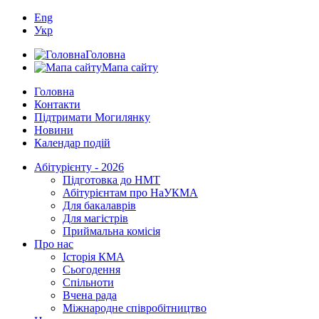
Eng
Укр
Головна
Мапа сайту
Головна
Контакти
Підтримати Могилянку
Новини
Календар подій
Абітурієнту - 2026
Підготовка до НМТ
Абітурієнтам про НаУКМА
Для бакалаврів
Для магістрів
Приймальна комісія
Про нас
Історія КМА
Сьогодення
Спільноти
Вчена рада
Міжнародне співробітництво