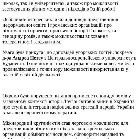
школах, так і в університетах, а також про можливості
застосування різних методик і підходів в їхній роботі.
Особливий інтерес викликали доповіді представників
неформальної освіти і громадських організацій про
різноманітні проекти, присвячені історії Голокосту та
геноциду ромів, а також можливостям виховання
толерантності завдяки ним.
Увага була прикута і до доповідей угорських гостей, зокрема
д-ра
Андреа Петеу
з Центральноєвропейського університету в
Будапешті. Їхній досвід і підходи українськими колегами було
проаналізовано з точки зору можливості використання їх у
власній освітній діяльності.
Окремо було порушено питання про місце геноциду ромів у
загальному контексті історії Другої світової війни в Україні та
про ступінь інтеграції національних трагедій народів України
в загальноєвропейському наративі.
Міжнародний круглий стіл став черговою можливістю для
представників різних освітніх закладів, громадських
організацій обмінятися досвідом, обговорити нагальні та