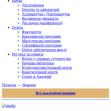
Наука
Дослідження
Центри та лабораторії
Аспірантура / Докторантура
Видавнича діяльність
Дні науки (конференції)
Освіта
Факультети
Бакалаврські програми
Магістерські програми
Сертифікатні програми
Центр забезпечення якості
Ресурси та сервіси
Відділ у справах студентства
Наукова бібліотека
Культурно-мистецький центр
Комп'ютерний центр
Спорт в Академії
Початок
→
Новини
Всі академічні новини