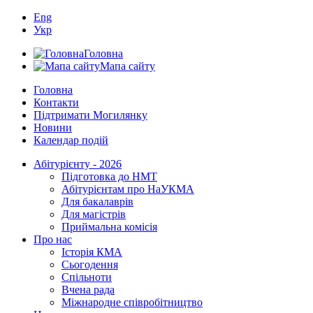
Eng
Укр
Головна
Мапа сайту
Головна
Контакти
Підтримати Могилянку
Новини
Календар подій
Абітурієнту - 2026
Підготовка до НМТ
Абітурієнтам про НаУКМА
Для бакалаврів
Для магістрів
Приймальна комісія
Про нас
Історія КМА
Сьогодення
Спільноти
Вчена рада
Міжнародне співробітництво