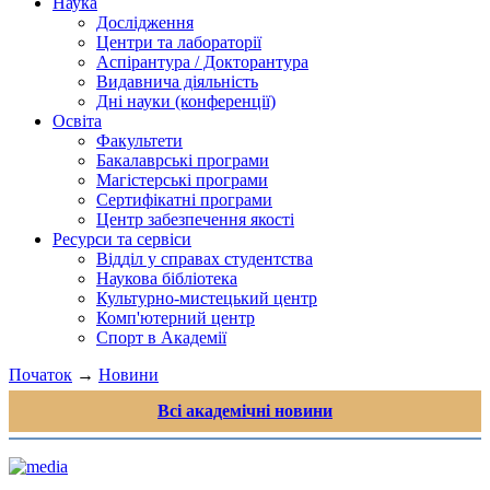
Наука
Дослідження
Центри та лабораторії
Аспірантура / Докторантура
Видавнича діяльність
Дні науки (конференції)
Освіта
Факультети
Бакалаврські програми
Магістерські програми
Сертифікатні програми
Центр забезпечення якості
Ресурси та сервіси
Відділ у справах студентства
Наукова бібліотека
Культурно-мистецький центр
Комп'ютерний центр
Спорт в Академії
Початок
→
Новини
Всі академічні новини