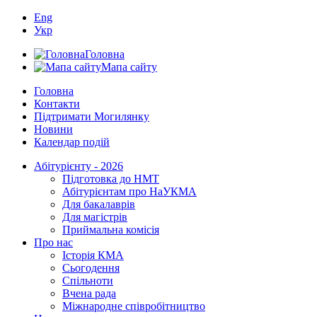
Eng
Укр
Головна
Мапа сайту
Головна
Контакти
Підтримати Могилянку
Новини
Календар подій
Абітурієнту - 2026
Підготовка до НМТ
Абітурієнтам про НаУКМА
Для бакалаврів
Для магістрів
Приймальна комісія
Про нас
Історія КМА
Сьогодення
Спільноти
Вчена рада
Міжнародне співробітництво