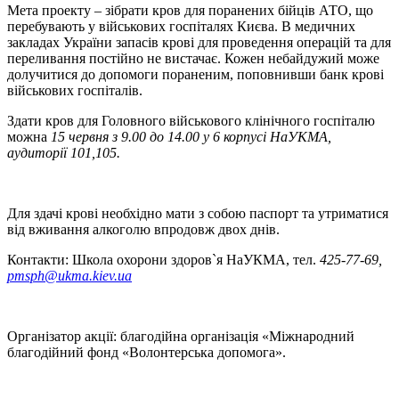
Мета проекту – зібрати кров для поранених бійців АТО, що
перебувають у військових госпіталях Києва. В медичних
закладах України запасів крові для проведення операцій та для
переливання постійно не вистачає. Кожен небайдужий може
долучитися до допомоги пораненим, поповнивши банк крові
військових госпіталів.
Здати кров для Головного військового клінічного госпіталю
можна
15 червня з 9.00 до 14.00 у 6 корпусі НаУКМА,
аудиторії 101,105.
Для здачі крові необхідно мати з собою паспорт та утриматися
від вживання алкоголю впродовж двох днів.
Контакти: Школа охорони здоров`я НаУКМА, тел.
425-77-69,
pmsph@ukma.kiev.ua
Організатор акції: благодійна організація «Міжнародний
благодійний фонд «Волонтерська допомога».