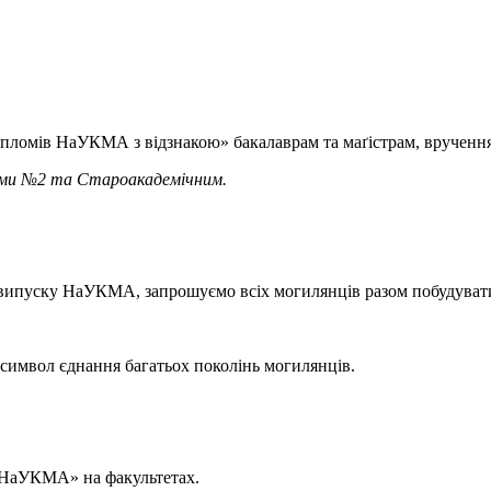
Дипломів НаУКМА з відзнакою» бакалаврам та маґістрам, вруче
ами №2 та Староакадемічним.
випуску НаУКМА, запрошуємо всіх могилянців разом побудувати
имвол єднання багатьох поколінь могилянців.
 НаУКМА» на факультетах.