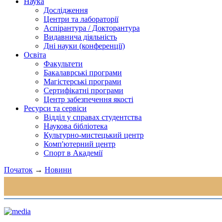
Наука
Дослідження
Центри та лабораторії
Аспірантура / Докторантура
Видавнича діяльність
Дні науки (конференції)
Освіта
Факультети
Бакалаврські програми
Магістерські програми
Сертифікатні програми
Центр забезпечення якості
Ресурси та сервіси
Відділ у справах студентства
Наукова бібліотека
Культурно-мистецький центр
Комп'ютерний центр
Спорт в Академії
Початок
→
Новини