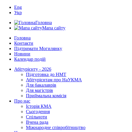
Eng
Укр
Головна
Мапа сайту
Головна
Контакти
Підтримати Могилянку
Новини
Календар подій
Абітурієнту - 2026
Підготовка до НМТ
Абітурієнтам про НаУКМА
Для бакалаврів
Для магістрів
Приймальна комісія
Про нас
Історія КМА
Сьогодення
Спільноти
Вчена рада
Міжнародне співробітництво