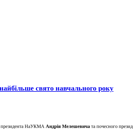
 найбільше свято навчального року
рук президента НаУКМА
Андрія Мелешевича
та почесного прези