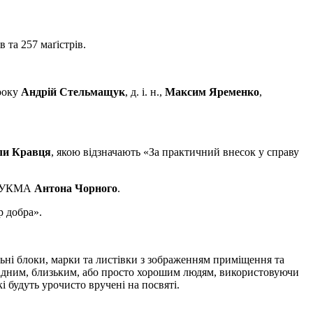
 та 257 маґістрів.
 року
Андрій Стельмащук
, д. і. н.,
Максим Яременко
,
и Кравця
, якою відзначають «За практичний внесок у справу
 НаУКМА
Антона Чорного
.
р добра».
ьні блоки, марки та листівки з зображенням приміщення та
рідним, близьким, або просто хорошим людям, використовуючи
 будуть урочисто вручені на посвяті.