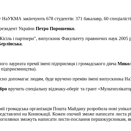
у НаУКМА закінчують 678 студентів: 371 бакалавр, 60 спеціалістів
Президент України
Петро Порошенко
.
Кісіль і партнери", випускник Факультету правничих наук 2005
Берлінська
.
ого лауреата премії імені підприємця і громадського діяча
Микол
а підприємництва).
рисно допомагає людям, буде вручено премію імені випускника
бро
вручить спеціальну відзнаку-оберіг та грант «Мультиплікато
мії громадська організація Пошта Майдану розробила нові унікал
редставлені на Конвокації. Кожен охочий зможе написати листа 
Могилянки зможуть написати листи-послання першокурсникам, які