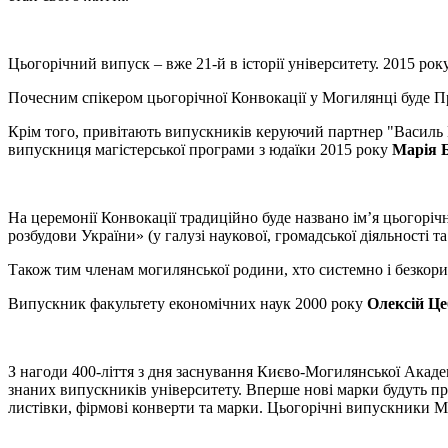
Цьогорічний випуск – вже 21-й в історії університету. 2015 рок
Почесним спікером цьогорічної Конвокації у Могилянці буде 
Крім того, привітають випускників керуючий партнер "Василь 
випускниця магістерської програми з юдаїки 2015 року
Марія 
На церемонії Конвокації традиційно буде названо ім’я цьогорічн
розбудови України» (у галузі наукової, громадської діяльності т
Також тим членам могилянської родини, хто системно і безко
Випускник факультету економічних наук 2000 року
Олексій Це
З нагоди 400-ліття з дня заснування Києво-Могилянської Акаде
знаних випускників університету. Вперше нові марки будуть п
листівки, фірмові конверти та марки. Цьогорічні випускники 