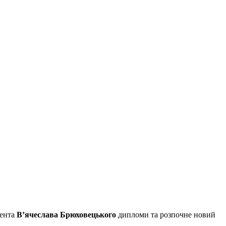
дента
В’ячеслава Брюховецького
дипломи та розпочне новий