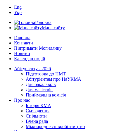
Eng
Укр
Головна
Мапа сайту
Головна
Контакти
Підтримати Могилянку
Новини
Календар подій
Абітурієнту - 2026
Підготовка до НМТ
Абітурієнтам про НаУКМА
Для бакалаврів
Для магістрів
Приймальна комісія
Про нас
Історія КМА
Сьогодення
Спільноти
Вчена рада
Міжнародне співробітництво