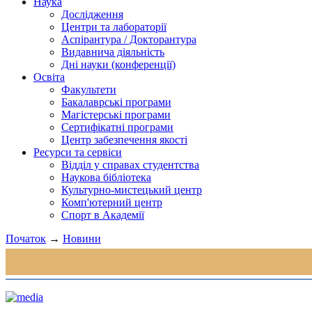
Наука
Дослідження
Центри та лабораторії
Аспірантура / Докторантура
Видавнича діяльність
Дні науки (конференції)
Освіта
Факультети
Бакалаврські програми
Магістерські програми
Сертифікатні програми
Центр забезпечення якості
Ресурси та сервіси
Відділ у справах студентства
Наукова бібліотека
Культурно-мистецький центр
Комп'ютерний центр
Спорт в Академії
Початок
→
Новини