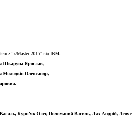
em z “z/Master 2015” від IBM:
ія
Шкарупа Ярослав
;
ія
Молодкін Олександр,
ирович.
Василь, Курп’як Олег, Поломаний Василь, Лях Андрій, Лев