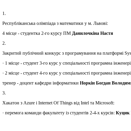
1.
Республіканська олімпіада з математики у м. Львові:
4 місце - студентка 2-го курсу ПМ
Данилочкіна Настя
2.
Закритий публічний конкурс з програмування на платформі Syst
· 1 місце - студент 3-го курс у спеціальності програмна інженер
· 2 місце - студент 4-го курс у спеціальності програмна інженер
тренер - доцент кафедри інформатики
Норкін Богдан Володим
3.
Хакатон з Azure і Internet Of Things від Intel та Microsoft:
· перемога команди факультету із студентів 2-4-х курсів:
Куцик 