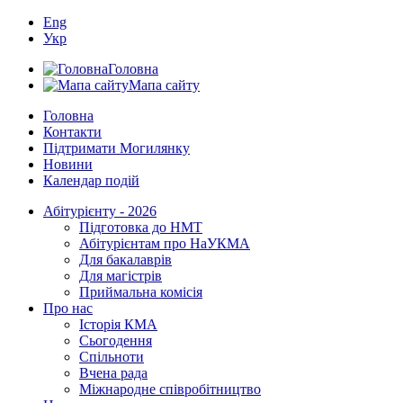
Eng
Укр
Головна
Мапа сайту
Головна
Контакти
Підтримати Могилянку
Новини
Календар подій
Абітурієнту - 2026
Підготовка до НМТ
Абітурієнтам про НаУКМА
Для бакалаврів
Для магістрів
Приймальна комісія
Про нас
Історія КМА
Сьогодення
Спільноти
Вчена рада
Міжнародне співробітництво