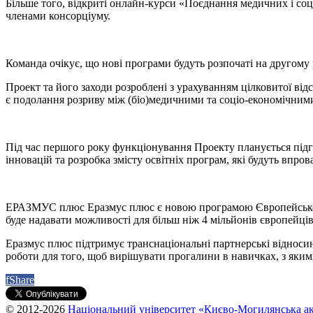
Більше того, відкриті онлайн-курси «Поєднання медичних і соц
членами консорціуму.
Команда очікує, що нові програми будуть розпочаті на другому
Проект та його заходи розроблені з урахуванням цілковитої від
є подолання розриву між (біо)медичними та соціо-економічним
Під час першого року функціонування Проекту планується підгот
інновацій та розробка змісту освітніх програм, які будуть впров
ЕРАЗМУС плюс Еразмус плюс є новою програмою Європейського со
буде надавати можливості для більш ніж 4 мільйонів європейців
Еразмус плюс підтримує транснаціональні партнерські відносини
роботи для того, щоб вирішувати прогалини в навичках, з яки
f
Share
© 2012-2026
Національний університет «Києво-Могилянська ак