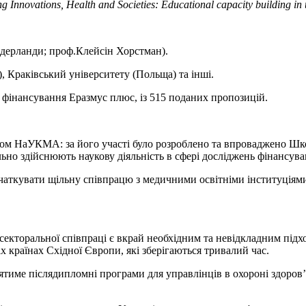
nnovations, Health and Societies: Educational capacity building in
дерланди; проф.Клейсін Хорстман).
, Краківський університету (Польща) та інші.
я фінансування Еразмус плюс, із 515 поданих пропозицій.
ром НаУКМА: за його участі було розроблено та впроваджено Шко
ільно здійснюють наукову діяльність в сфері досліджень фінансува
кувати щільну співпрацю з медичними освітніми інституціями 
жсекторальної співпраці є вкрай необхідним та невідкладним підх
іх країнах Східної Європи, які зберігаються тривалий час.
тиме післядипломні програми для управлінців в охороні здоров’я