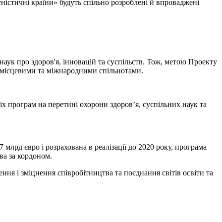
ністичні країни» будуть спільно розроблені й впроваджені
наук про здоров'я, інновацій та суспільств. Тож, метою Проекту
ж місцевими та міжнародними спільнотами.
іх програм на перетині охорони здоров’я, суспільних наук та
лрд євро і розрахована в реалізації до 2020 року, програма
ва за кордоном.
ння і зміцнення співробітництва та поєднання світів освіти та