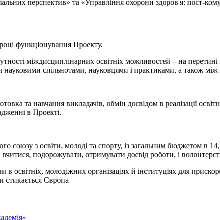
іальних перспектив» та «Управління охорони здоров'я: пост-кому
 році функціонування Проекту.
сутності міждисциплінарних освітніх можливостей – на перетині 
и науковими спільнотами, науковцями і практиками, а також мі
овка та навчання викладачів, обмін досвідом в реалізації освітн
адженні в Проекті.
юзу з освіти, молоді та спорту, із загальним бюджетом в 14,7 м
 вчитися, подорожувати, отримувати досвід роботи, і волонтерст
 в освітніх, молодіжних організаціях й інституціях для прискоре
ми стикається Європа
адемія»