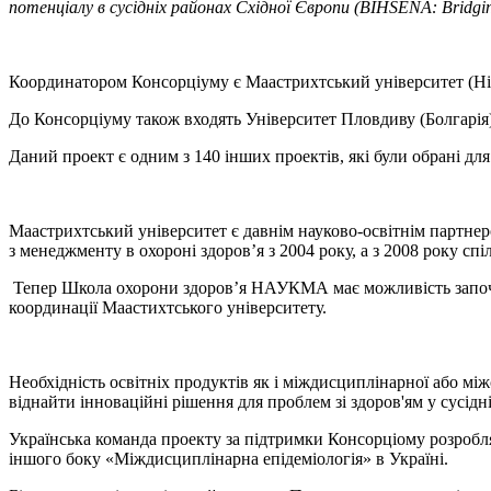
потенціалу в сусідніх районах Східної Європи (BIHSENA: Bridging I
Координатором Консорціуму є Маастрихтський університет (Ні
До Консорціуму також входять Університет Пловдиву (Болгарія)
Даний проект є одним з 140 інших проектів, які були обрані дл
Маастрихтський університет є давнім науково-освітнім партне
з менеджменту в охороні здоров’я з 2004 року, а з 2008 року сп
Тепер Школа охорони здоров’я НАУКМА має можливість започат
координації Маастихтського університету.
Необхідність освітніх продуктів як і міждисциплінарної або мі
віднайти інноваційні рішення для проблем зі здоров'ям у сусідн
Українська команда проекту за підтримки Консорціому розробля
іншого боку «Міждисциплінарна епідеміологія» в Україні.