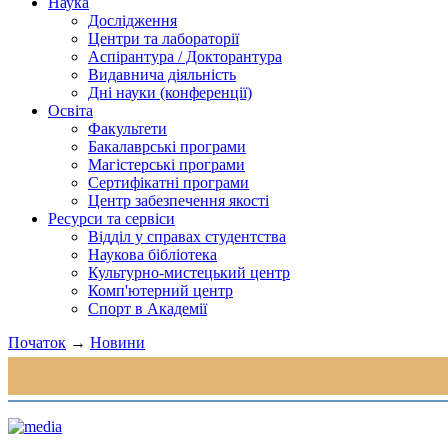
Наука
Дослідження
Центри та лабораторії
Аспірантура / Докторантура
Видавнича діяльність
Дні науки (конференції)
Освіта
Факультети
Бакалаврські програми
Магістерські програми
Сертифікатні програми
Центр забезпечення якості
Ресурси та сервіси
Відділ у справах студентства
Наукова бібліотека
Культурно-мистецький центр
Комп'ютерний центр
Спорт в Академії
Початок
→
Новини