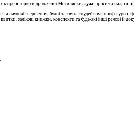
ють про історію відродженої Могилянки, дуже просимо надати ці 
 та наукові звершення, будні та свята спудейства, професури (афі
 квитки, залікові книжки, конспекти та будь-які інші речові й док
.