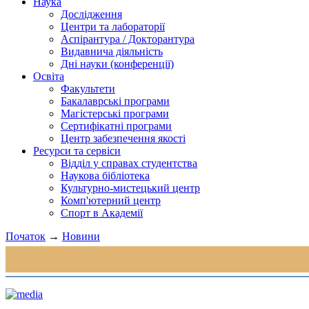
Наука
Дослідження
Центри та лабораторії
Аспірантура / Докторантура
Видавнича діяльність
Дні науки (конференції)
Освіта
Факультети
Бакалаврські програми
Магістерські програми
Сертифікатні програми
Центр забезпечення якості
Ресурси та сервіси
Відділ у справах студентства
Наукова бібліотека
Культурно-мистецький центр
Комп'ютерний центр
Спорт в Академії
Початок
→
Новини