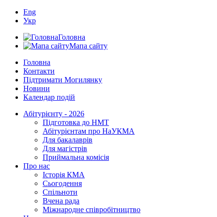
Eng
Укр
Головна
Мапа сайту
Головна
Контакти
Підтримати Могилянку
Новини
Календар подій
Абітурієнту - 2026
Підготовка до НМТ
Абітурієнтам про НаУКМА
Для бакалаврів
Для магістрів
Приймальна комісія
Про нас
Історія КМА
Сьогодення
Спільноти
Вчена рада
Міжнародне співробітництво