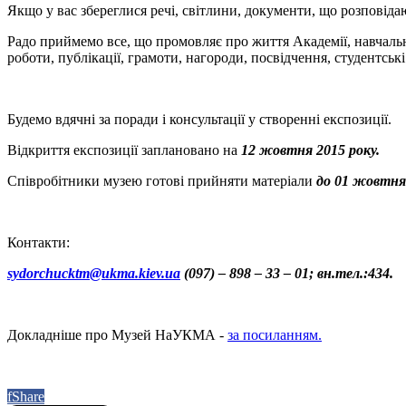
Якщо у вас збереглися речі, світлини, документи, що розповіда
Радо приймемо все, що промовляє про життя Академії, навчальні
роботи, публікації, грамоти, нагороди, посвідчення, студентські
Будемо вдячні за поради і консультації у створенні експозиції.
Відкриття експозиції заплановано на
12 жовтня 2015 року.
Співробітники музею готові прийняти матеріали
до 01 жовтня
Контакти:
sydorchucktm@ukma.kiev.ua
(097) – 898 – 33 – 01; вн.тел.:434.
Докладніше про Музей НаУКМА -
за посиланням.
f
Share