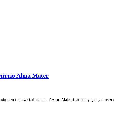
-літтю Alma Mater
дзначенню 400-ліття нашої Alma Mater, і запрошує долучатися д