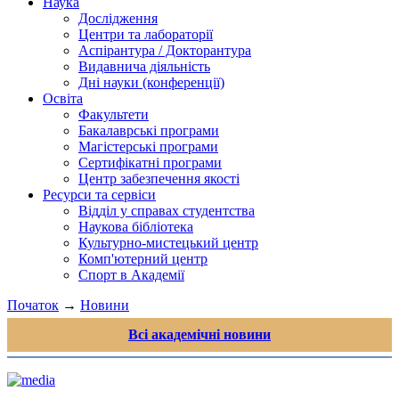
Наука
Дослідження
Центри та лабораторії
Аспірантура / Докторантура
Видавнича діяльність
Дні науки (конференції)
Освіта
Факультети
Бакалаврські програми
Магістерські програми
Сертифікатні програми
Центр забезпечення якості
Ресурси та сервіси
Відділ у справах студентства
Наукова бібліотека
Культурно-мистецький центр
Комп'ютерний центр
Спорт в Академії
Початок
→
Новини
Всі академічні новини