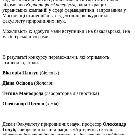
відомо, що
Корпорація «Артеріум»,
одна з кращих
українських компаній у сфері фармацевтики, запровадила у
Могилянці стипендії для студентів-першокурсників
факультету природничих наук.
Можливість їх здобути мали вступники і на бакалаврські, і на
магістерські програми.
В результаті конкурсу переможцями, які отримають
стипендію, стали:
Вікторія Плигун
(біологія)
Діана Осіпова
(біологія)
Тетяна Майборода
(лабораторна діагностика)
Олександр Щеглов
(хімія).
Декан Факультету природничих наук, професор
Олександр
Голуб
, говорячи про співпрацю з «Артеріум», сказав:
«
Інвестиція в природничу освіту - це інвестиція в майбутнє,