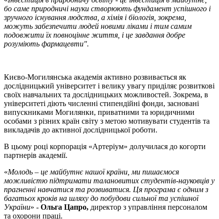
бо саме природничі науки створюють фундамент успішного і
зручного існування людства, а хімія і біологія, зокрема,
можуть забезпечити людей новими ліками і тим самим
подовжити їх повноцінне життя, і це завдання добре
розуміють фармацевти".
Києво-Могилянська академія активно розвивається як
дослідницький університет і велику увагу приділяє розвиткові
своїх навчальних та дослідницьких можливостей. Зокрема, в
університеті діють численні стипендійні фонди, засновані
випускниками Могилянки, приватними та юридичними
особами з різних країн світу з метою мотивувати студентів та
викладачів до активної дослідницької роботи.
В цьому році корпорація «Артеріум» долучилася до когорти
партнерів академії.
«
Молодь – це майбутнє нашої країни, ми пишаємося
можливістю підтримати талановитих студентів-науковців у
прагненні навчатися та розвиватися. Ця програма є одним з
багатьох кроків на шляху до побудови сильної та успішної
України
» -
Ольга Цапро,
директор з управління персоналом
та охорони праці.