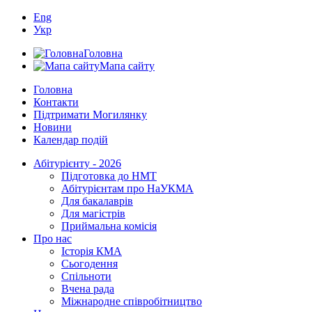
Eng
Укр
Головна
Мапа сайту
Головна
Контакти
Підтримати Могилянку
Новини
Календар подій
Абітурієнту - 2026
Підготовка до НМТ
Абітурієнтам про НаУКМА
Для бакалаврів
Для магістрів
Приймальна комісія
Про нас
Історія КМА
Сьогодення
Спільноти
Вчена рада
Міжнародне співробітництво