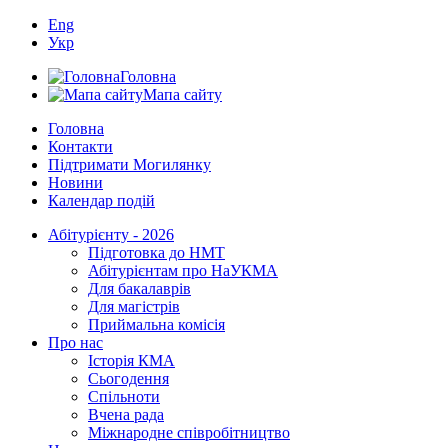
Eng
Укр
Головна
Мапа сайту
Головна
Контакти
Підтримати Могилянку
Новини
Календар подій
Абітурієнту - 2026
Підготовка до НМТ
Абітурієнтам про НаУКМА
Для бакалаврів
Для магістрів
Приймальна комісія
Про нас
Історія КМА
Сьогодення
Спільноти
Вчена рада
Міжнародне співробітництво