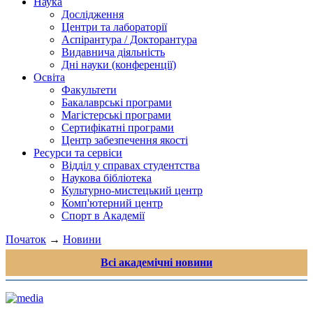
Наука
Дослідження
Центри та лабораторії
Аспірантура / Докторантура
Видавнича діяльність
Дні науки (конференції)
Освіта
Факультети
Бакалаврські програми
Магістерські програми
Сертифікатні програми
Центр забезпечення якості
Ресурси та сервіси
Відділ у справах студентства
Наукова бібліотека
Культурно-мистецький центр
Комп'ютерний центр
Спорт в Академії
Початок
→
Новини
Всі академічні новини