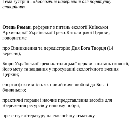
Тема зустрічі -
«Екологічне навернення для порятунку
створіння».
Отець Роман
, референт з питань екології Київської
Архиєпархії Української Греко-Католицької Церкви,
говоритиме
про Виникнення та передісторію Дня Бога Творця (14
вересня);
Бюро Української греко-католицької церкви з питань екології,
його мету та завдання у просуванні екологічного вчення
Церкви;
енергоефективність як новий вияв любові до Бога і
ближнього;
практичні поради і наочне представлення засобів для
збереження ресурсів у нашому побуті,
презентує літературу на екологічну тематику.