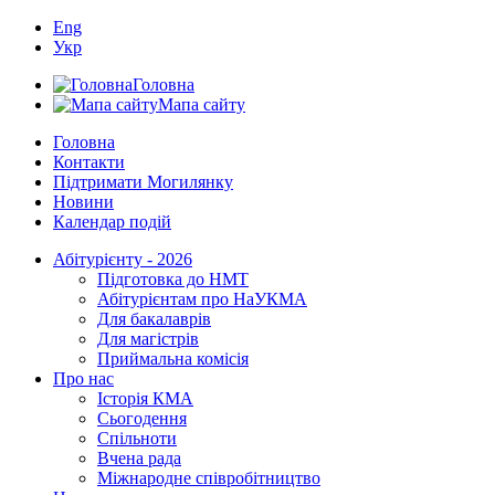
Eng
Укр
Головна
Мапа сайту
Головна
Контакти
Підтримати Могилянку
Новини
Календар подій
Абітурієнту - 2026
Підготовка до НМТ
Абітурієнтам про НаУКМА
Для бакалаврів
Для магістрів
Приймальна комісія
Про нас
Історія КМА
Сьогодення
Спільноти
Вчена рада
Міжнародне співробітництво