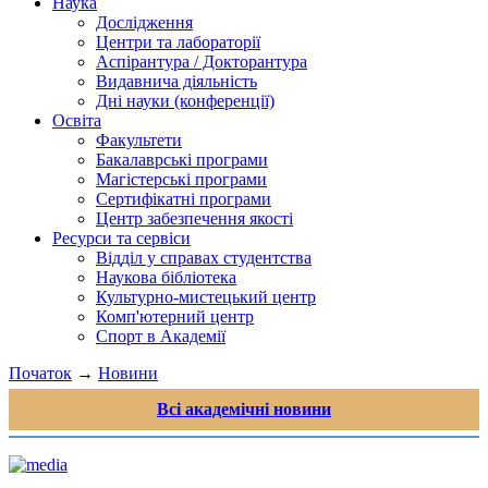
Наука
Дослідження
Центри та лабораторії
Аспірантура / Докторантура
Видавнича діяльність
Дні науки (конференції)
Освіта
Факультети
Бакалаврські програми
Магістерські програми
Сертифікатні програми
Центр забезпечення якості
Ресурси та сервіси
Відділ у справах студентства
Наукова бібліотека
Культурно-мистецький центр
Комп'ютерний центр
Спорт в Академії
Початок
→
Новини
Всі академічні новини