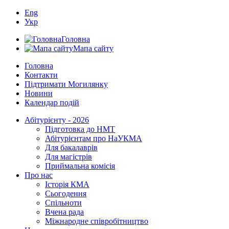
Eng
Укр
Головна
Мапа сайту
Головна
Контакти
Підтримати Могилянку
Новини
Календар подій
Абітурієнту - 2026
Підготовка до НМТ
Абітурієнтам про НаУКМА
Для бакалаврів
Для магістрів
Приймальна комісія
Про нас
Історія КМА
Сьогодення
Спільноти
Вчена рада
Міжнародне співробітництво