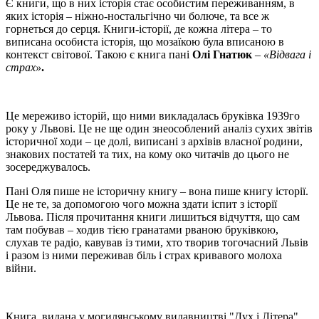
Є книги, що в них історія стає особистим переживанням, в
яких історія – ніжно-ностальгічно чи болюче, та все ж
горнеться до серця. Книги-історії, де кожна літера – то
виписана особиста історія, що мозаїкою була вписаною в
контекст світової. Такою є книга пані
Олі Гнатюк
– «Відвага і
страх»
.
Це мереживо історій, що ними викладалась бруківка 1939го
року у Львові. Це не ще один знеособлений аналіз сухих звітів
історичної ходи – це долі, виписані з архівів власної родини,
знакових постатей та тих, на кому око читачів до цього не
зосереджувалось.
Пані Оля пише не історичну книгу – вона пише книгу історії.
Це не те, за допомогою чого можна здати іспит з історії
Львова. Після прочитання книги лишиться відчуття, що сам
там побував – ходив тією гранатами рваною бруківкою,
слухав те радіо, кавував із тими, хто творив тогочасний Львів
і разом із ними переживав біль і страх кривавого молоха
війни.
Книга, видана у могилянському видавництві "Дух і Літера",