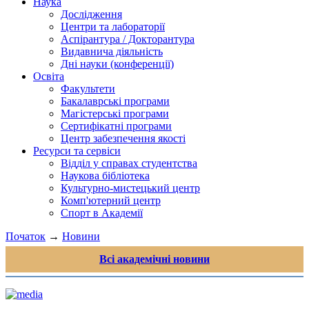
Наука
Дослідження
Центри та лабораторії
Аспірантура / Докторантура
Видавнича діяльність
Дні науки (конференції)
Освіта
Факультети
Бакалаврські програми
Магістерські програми
Сертифікатні програми
Центр забезпечення якості
Ресурси та сервіси
Відділ у справах студентства
Наукова бібліотека
Культурно-мистецький центр
Комп'ютерний центр
Спорт в Академії
Початок
→
Новини
Всі академічні новини