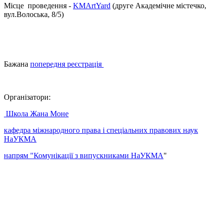
Місце проведення -
KMArtYard
(друге Академічне містечко,
вул.Волоська, 8/5)
Бажана
попередня реєстрація
Організатори:
Школа Жана Моне
кафедра міжнародного права і спеціальних правових наук
НаУКМА
напрям "Комунікації з випускниками НаУКМА
"