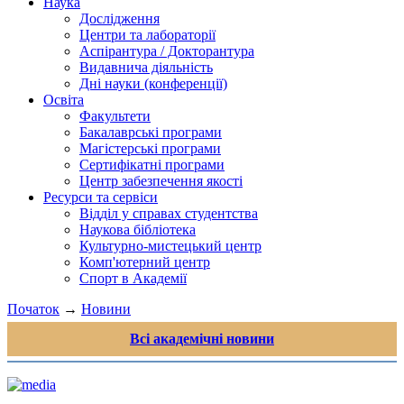
Наука
Дослідження
Центри та лабораторії
Аспірантура / Докторантура
Видавнича діяльність
Дні науки (конференції)
Освіта
Факультети
Бакалаврські програми
Магістерські програми
Сертифікатні програми
Центр забезпечення якості
Ресурси та сервіси
Відділ у справах студентства
Наукова бібліотека
Культурно-мистецький центр
Комп'ютерний центр
Спорт в Академії
Початок
→
Новини
Всі академічні новини