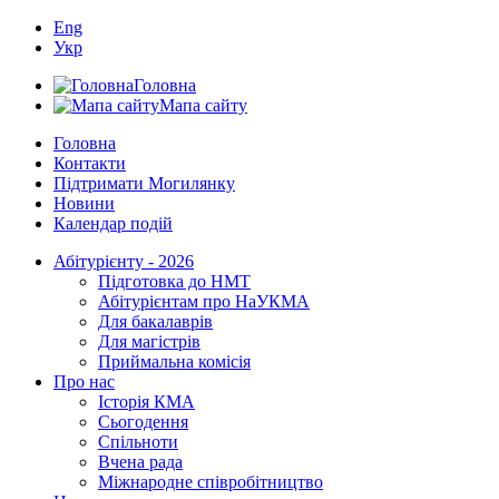
Eng
Укр
Головна
Мапа сайту
Головна
Контакти
Підтримати Могилянку
Новини
Календар подій
Абітурієнту - 2026
Підготовка до НМТ
Абітурієнтам про НаУКМА
Для бакалаврів
Для магістрів
Приймальна комісія
Про нас
Історія КМА
Сьогодення
Спільноти
Вчена рада
Міжнародне співробітництво