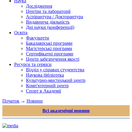
Наука
Дослідження
Центри та лабораторії
Аспірантура / Докторантура
Видавнича діяльність
Дні науки (конференції)
Освіта
Факультети
Бакалаврські програми
Магістерські програми
Сертифікатні програми
Центр забезпечення якості
Ресурси та сервіси
Відділ у справах студентства
Наукова бібліотека
Культурно-мистецький центр
Комп'ютерний центр
Спорт в Академії
Початок
→
Новини
Всі академічні новини