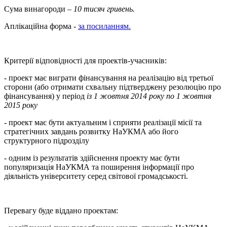
Сума винагороди –
10 тисяч гривень.
Аплікаційна форма -
за посиланням.
Критерії відповідності для проектів-учасників:
- проект має виграти фінансування на реалізацію від третьої
сторони (або отримати схвальну підтверджену резолюцію про
фінансування) у період
із 1 жовтня 2014 року по 1 жовтня
2015 року
- проект має бути актуальним і сприяти реалізації місії та
стратегічних завдань розвитку НаУКМА або його
структурного підрозділу
- одним із результатів здійснення проекту має бути
популяризація НаУКМА та поширення інформації про
діяльність університету серед світової громадськості.
Перевагу буде віддано проектам: