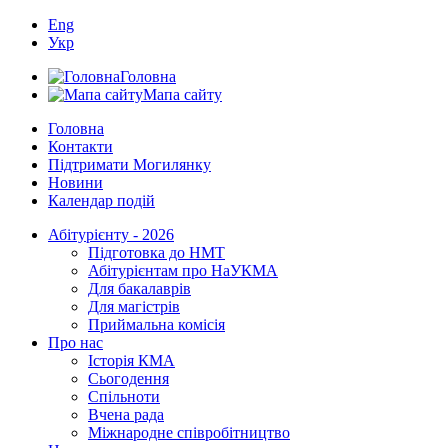
Eng
Укр
Головна
Мапа сайту
Головна
Контакти
Підтримати Могилянку
Новини
Календар подій
Абітурієнту - 2026
Підготовка до НМТ
Абітурієнтам про НаУКМА
Для бакалаврів
Для магістрів
Приймальна комісія
Про нас
Історія КМА
Сьогодення
Спільноти
Вчена рада
Міжнародне співробітництво