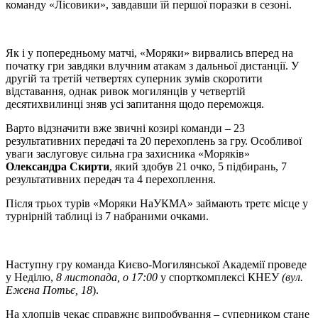
команду «Лісовики», завдавши їй першої поразки в сезоні.
Як і у попередньому матчі, «Моряки» вирвались вперед на
початку гри завдяки влучним атакам з дальньої дистанції. У
другій та третій четвертях суперник зумів скоротити
відставання, однак ривок могилянців у четвертій
десятихвилинці зняв усі запитання щодо переможця.
Варто відзначити вже звичні козирі команди – 23
результативних передачі та 20 перехоплень за гру. Особливої
уваги заслуговує сильна гра захисника «Моряків»
Олександра Скирти
, який здобув 21 очко, 5 підбирань, 7
результативних передач та 4 перехоплення.
Після трьох турів «Моряки НаУКМА» займають третє місце у
турнірній таблиці із 7 набраними очками.
Наступну гру команда Києво-Могилянської Академії проведе
у Неділю,
8 листопада, о 17:00
у спорткомплексі КНЕУ
(вул.
Ежена Потьє, 18
).
На хлопців чекає справжнє випробування – суперником стане