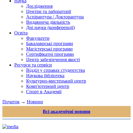
Наука
Дослідження
Центри та лабораторії
Аспірантура / Докторантура
Видавнича діяльність
Дні науки (конференції)
Освіта
Факультети
Бакалаврські програми
Магістерські програми
Сертифікатні програми
Центр забезпечення якості
Ресурси та сервіси
Відділ у справах студентства
Наукова бібліотека
Культурно-мистецький центр
Комп'ютерний центр
Спорт в Академії
Початок
→
Новини
Всі академічні новини