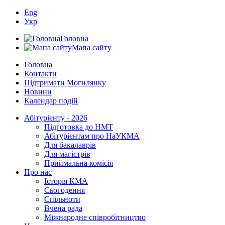
Eng
Укр
Головна
Мапа сайту
Головна
Контакти
Підтримати Могилянку
Новини
Календар подій
Абітурієнту - 2026
Підготовка до НМТ
Абітурієнтам про НаУКМА
Для бакалаврів
Для магістрів
Приймальна комісія
Про нас
Історія КМА
Сьогодення
Спільноти
Вчена рада
Міжнародне співробітництво