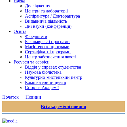
Наука
Дослідження
Центри та лабораторії
Аспірантура / Докторантура
Видавнича діяльність
Дні науки (конференції)
Освіта
Факультети
Бакалаврські програми
Магістерські програми
Сертифікатні програми
Центр забезпечення якості
Ресурси та сервіси
Відділ у справах студентства
Наукова бібліотека
Культурно-мистецький центр
Комп'ютерний центр
Спорт в Академії
Початок
→
Новини
Всі академічні новини