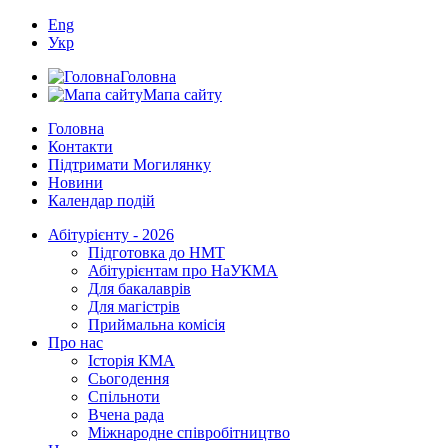
Eng
Укр
Головна
Мапа сайту
Головна
Контакти
Підтримати Могилянку
Новини
Календар подій
Абітурієнту - 2026
Підготовка до НМТ
Абітурієнтам про НаУКМА
Для бакалаврів
Для магістрів
Приймальна комісія
Про нас
Історія КМА
Сьогодення
Спільноти
Вчена рада
Міжнародне співробітництво