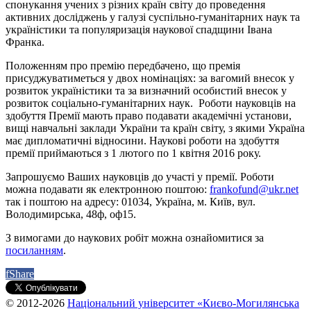
спонукання учених з різних країн світу до проведення
активних досліджень у галузі суспільно-гуманітарних наук та
україністики та популяризація наукової спадщини Івана
Франка.
Положенням про премію передбачено, що премія
присуджуватиметься у двох номінаціях: за вагомий внесок у
розвиток україністики та за визначний особистий внесок у
розвиток соціально-гуманітарних наук. Роботи науковців на
здобуття Премії мають право подавати академічні установи,
вищі навчальні заклади України та країн світу, з якими Україна
має дипломатичні відносини. Наукові роботи на здобуття
премії приймаються з 1 лютого по 1 квітня 2016 року.
Запрошуємо Ваших науковців до участі у премії. Роботи
можна подавати як електронною поштою:
frankofund@ukr.net
так і поштою на адресу: 01034, Україна, м. Київ, вул.
Володимирська, 48ф, оф15.
З вимогами до наукових робіт можна ознайомитися за
посиланням
.
f
Share
© 2012-2026
Національний університет «Києво-Могилянська