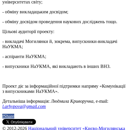
університетах світу;
- обміну викладацьким досвідом;
- обміну досвідом проведення наукових досліджень тощо.
Цільові аудиторії проекту:
- викладачі Могилянки й, зокрема, випускники-викладачі
НаУКМА;
- аспіранти НаУКМА;
- випускники НаУКМА, які викладають в інших ВНЗ.
Проект діє за інформаційної підтримки напряму «Комунікації
з випускниками НаУКМА».
Детальніша інформація:
Людмила Криворучка
, e-mail:
l.arhypova@gmail.com
f
Share
© 2012-2026
Національний університет «Києво-Могилянська