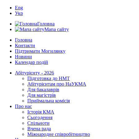
Eng
Укр
Головна
Мапа сайту
Головна
Контакти
Підтримати Могилянку
Новини
Календар подій
Абітурієнту - 2026
Підготовка до НМТ
Абітурієнтам про НаУКМА
Для бакалаврів
Для магістрів
Приймальна комісія
Про нас
Історія КМА
Сьогодення
Спільноти
Вчена рада
Міжнародне співробітництво