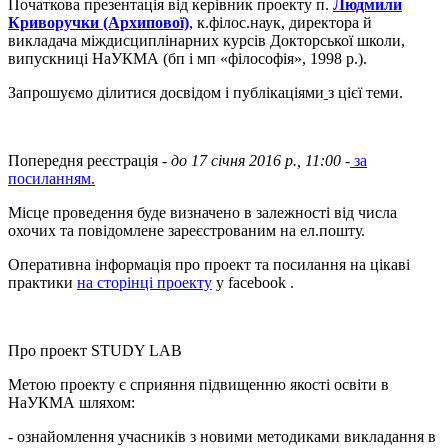
Початкова презентація від керівник проекту п.
Людмили
Криворучки (Архипової)
, к.філос.наук, директора й
викладача міждисциплінарних курсів Докторської школи,
випускниці НаУКМА (бп і мп «філософія», 1998 р.).
Запрошуємо ділитися досвідом і публікаціями
з цієї теми.
Попередня реєстрація -
до 17 січня 2016 р., 11:00 -
за
посиланням.
Місце проведення буде визначено в залежності від числа
охочих та повідомлене зареєстрованим на ел.пошту.
Оперативна інформація про проект та посилання на цікаві
практики
на сторінці проекту
у facebook .
Про проект STUDY LAB
Метою проекту є сприяння підвищенню якості освіти в
НаУКМА шляхом:
- ознайомлення учасників з новими методиками викладання в