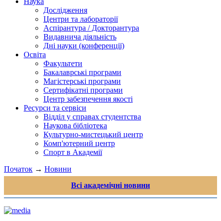
Наука
Дослідження
Центри та лабораторії
Аспірантура / Докторантура
Видавнича діяльність
Дні науки (конференції)
Освіта
Факультети
Бакалаврські програми
Магістерські програми
Сертифікатні програми
Центр забезпечення якості
Ресурси та сервіси
Відділ у справах студентства
Наукова бібліотека
Культурно-мистецький центр
Комп'ютерний центр
Спорт в Академії
Початок
→
Новини
Всі академічні новини