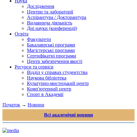
Наука
Дослідження
Центри та лабораторії
Аспірантура / Докторантура
Видавнича діяльність
Дні науки (конференції)
Освіта
Факультети
Бакалаврські програми
Магістерські програми
Сертифікатні програми
Центр забезпечення якості
Ресурси та сервіси
Відділ у справах студентства
Наукова бібліотека
Культурно-мистецький центр
Комп'ютерний центр
Спорт в Академії
Початок
→
Новини
Всі академічні новини