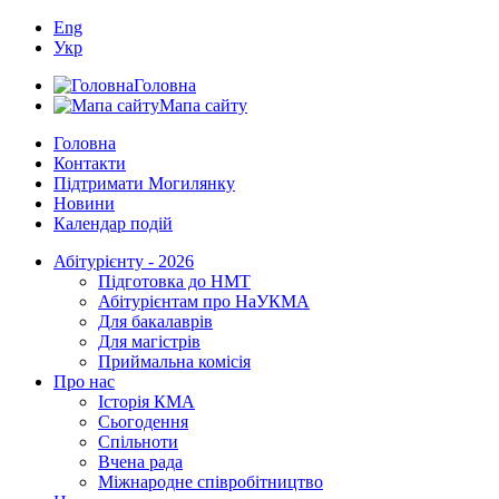
Eng
Укр
Головна
Мапа сайту
Головна
Контакти
Підтримати Могилянку
Новини
Календар подій
Абітурієнту - 2026
Підготовка до НМТ
Абітурієнтам про НаУКМА
Для бакалаврів
Для магістрів
Приймальна комісія
Про нас
Історія КМА
Сьогодення
Спільноти
Вчена рада
Міжнародне співробітництво