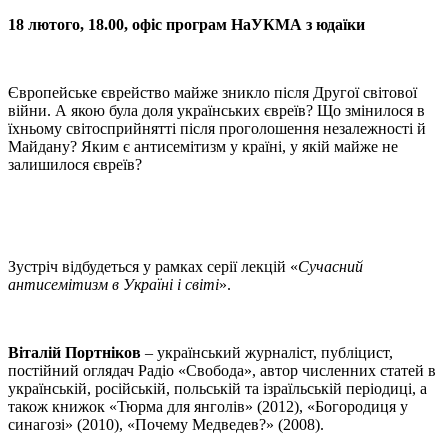
18 лютого, 18.00, офіс програм НаУКМА з юдаїки
Європейське єврейство майже зникло після Другої світової
війни. А якою була доля українських євреїв? Що змінилося в
їхньому світосприйнятті після проголошення незалежності й
Майдану? Яким є антисемітизм у країні, у якій майже не
залишилося євреїв?
Зустріч відбудеться у рамках серії лекцій «
Сучасний
антисемітизм в Україні і світі
».
Віталій Портніков
– український журналіст, публіцист,
постійний оглядач Радіо «Свобода», автор численних статей в
українській, російській, польській та ізраїльській періодиці, а
також книжок «Тюрма для янголів» (2012), «Богородиця у
синагозі» (2010), «Почему Медведев?» (2008).