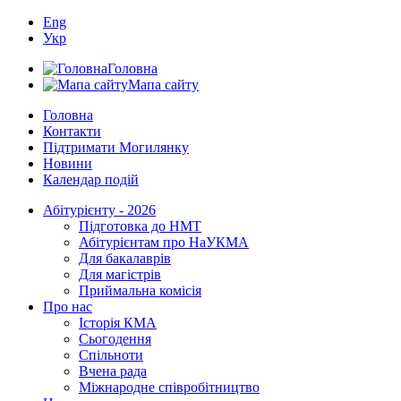
Eng
Укр
Головна
Мапа сайту
Головна
Контакти
Підтримати Могилянку
Новини
Календар подій
Абітурієнту - 2026
Підготовка до НМТ
Абітурієнтам про НаУКМА
Для бакалаврів
Для магістрів
Приймальна комісія
Про нас
Історія КМА
Сьогодення
Спільноти
Вчена рада
Міжнародне співробітництво