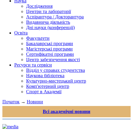
Наука
Дослідження
Центри та лабораторії
Аспірантура / Докторантура
Видавнича діяльність
Дні науки (конференції)
Освіта
Факультети
Бакалаврські програми
Магістерські програми
Сертифікатні програми
Центр забезпечення якості
Ресурси та сервіси
Відділ у справах студентства
Наукова бібліотека
Культурно-мистецький центр
Комп'ютерний центр
Спорт в Академії
Початок
→
Новини
Всі академічні новини