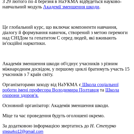
З 29 лютого по 4 березня в НаУКМА відбудеться науково-
навчальний модуль
Академії зменшення шкоди
.
Це глобальний курс, що включає компоненти навчання,
діалогу й формування навичок, створений з метою перемоги
над СНІДом та гепатитом С серед людей, які вживають
ін'єкційні наркотики.
Академія зменшення шкоди об'єднує учасників з різним
міжнародним досвідом, у першому циклі братимуть участь 15
учасників з 7 країн світу.
Організаторами заходу від НаУКМА є
Школа соціальної
роботи імені професора Володимира Полтавця
та
Школа
охорони здоров'я.
Основний організатор: Академія зменшення шкоди.
Міце та час проведення будуть оголошені окремо.
За додатковою інформацією звертатись до
Н. Степурко
stepurko12@gmail.com