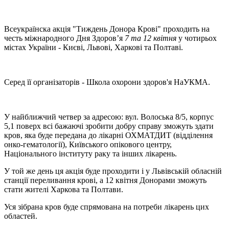
Всеукраїнска акція "Тиждень Донора Крові" проходить на
честь міжнародного Дня Здоров’я
7 та 12 квітня
у чотирьох
містах України - Києві, Львові, Харкові та Полтаві.
Серед її організаторів - Школа охорони здоров'я НаУКМА.
У найближчий четвер за адресою: вул. Волоська 8/5, корпус
5,1 поверх всі бажаючі зробити добру справу зможуть здати
кров, яка буде передана до лікарні ОХМАТДИТ (відділення
онко-гематології), Київського опікового центру,
Національного інституту раку та інших лікарень.
У той же день ця акція буде проходити і у Львівській обласній
станції переливання крові, а 12 квітня Донорами зможуть
стати жителі Харкова та Полтави.
Уся зібрана кров буде спрямована на потреби лікарень цих
областей.