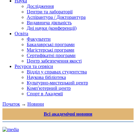
Наука
Дослідження
Центри та лабораторії
Аспірантура / Докторантура
Видавнича діяльність
Дні науки (конференції)
Освіта
Факультети
Бакалаврські програми
Магістерські програми
Сертифікатні програми
Центр забезпечення якості
Ресурси та сервіси
Відділ у справах студентства
Наукова бібліотека
Культурно-мистецький центр
Комп'ютерний центр
Спорт в Академії
Початок
→
Новини
Всі академічні новини