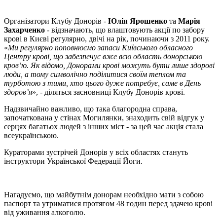
Організатори Клубу Донорів -
Юлія Ярошенко
та
Марія
Захарченко
- відзначають, що влаштовують акції по забору
крові в Києві регулярно, двічі на рік, починаючи з 2011 року.
«
Ми регулярно поповнюємо запаси Київського обласного
Центру крові, що забезпечує вже всю область донорською
кров’ю. Як відомо, Донорами крові можуть бути лише здорові
люди, а тому символічно поділитися своїм теплом та
турботою з тими, хто цього дуже потребує, саме в День
здоров’я
», - діляться засновниці Клубу Донорів крові.
Надзвичайно важливо, що така благородна справа,
започаткована у стінах Могилянки, знаходить свій відгук у
серцях багатьох людей з інших міст - за цей час акція стала
всеукраїнською.
Кураторами зустрічей Донорів у всіх областях стануть
інструктори Української Федерації Йоги.
Нагадуємо, що майбутнім донорам необхідно мати з собою
паспорт та утриматися протягом 48 годин перед здачею крові
від уживання алкоголю.