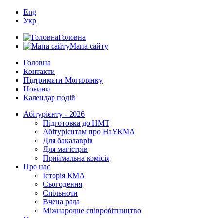
Eng
Укр
Головна
Мапа сайту
Головна
Контакти
Підтримати Могилянку
Новини
Календар подій
Абітурієнту - 2026
Підготовка до НМТ
Абітурієнтам про НаУКМА
Для бакалаврів
Для магістрів
Приймальна комісія
Про нас
Історія КМА
Сьогодення
Спільноти
Вчена рада
Міжнародне співробітництво