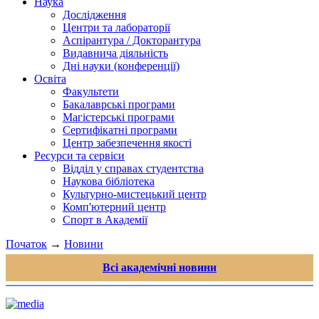
Наука
Дослідження
Центри та лабораторії
Аспірантура / Докторантура
Видавнича діяльність
Дні науки (конференції)
Освіта
Факультети
Бакалаврські програми
Магістерські програми
Сертифікатні програми
Центр забезпечення якості
Ресурси та сервіси
Відділ у справах студентства
Наукова бібліотека
Культурно-мистецький центр
Комп'ютерний центр
Спорт в Академії
Початок
→
Новини
Всі академічні новини