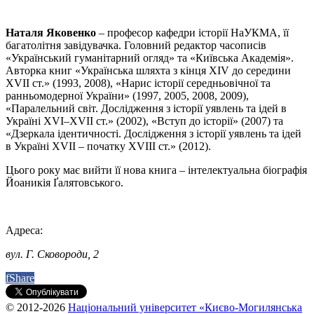
Наталя Яковенко
– професор кафедри історії НаУКМА, її
багатолітня завідувачка. Головний редактор часописів
«Український гуманітарний огляд» та «Київська Академія».
Авторка книг «Українська шляхта з кінця XIV до середини
XVII ст.» (1993, 2008), «Нарис історії середньовічної та
ранньомодерної України» (1997, 2005, 2008, 2009),
«Паралельний світ. Дослідження з історії уявлень та ідей в
Україні XVI–XVII ст.» (2002), «Вступ до історії» (2007) та
«Дзеркала ідентичності. Дослідження з історії уявлень та ідей
в Україні XVII – початку XVIIІ ст.» (2012).
Цього року має вийти її нова книга – інтелектуальна біографія
Йоаникія Ґалятовського.
Адреса:
вул. Г. Сковороди, 2
f
Share
© 2012-2026
Національний університет «Києво-Могилянська