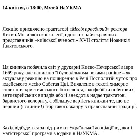
14 квітня, о 18:00, Музей НаУКМА
Лекцію присвячено трактатові
«Месія правдивий»
ректора
Києво-Могилянської колегії, одного з найяскравіших
представників «київської вченості» XVII століття Йоаникія
Ґалятовського.
Ця книжка побачила світ у друкарні Києво-Печерської лаври
1669 року, але написано її було кількома роками раніше – як
актуальну реакцію на поширення в Речі Посполитій чуток про
юдейського месію Сабатая Цві. Виявлене в тексті химерне
сплетіння християнського богослов’я, юдофобії та побутових
антиєврейських випадів або й анекдотів надає трактатові
барвистого колориту, а збільшує вартість книжки те, що це
перший (і єдиний!) твір такого жанру в православній традиції.
Захід відбудеться за підтримки Української асоціації юдаїки і
магістерської програми з юдаїки в НаУКМА.