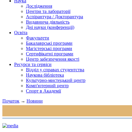
Наука
Дослідження
Центри та лабораторії
Аспірантура / Докторантура
Видавнича діяльність
Дні науки (конференції)
Освіта
Факультети
Бакалаврські програми
Магістерські програми
Сертифікатні програми
Центр забезпечення якості
Ресурси та сервіси
Відділ у справах студентства
Наукова бібліотека
Культурно-мистецький центр
Комп'ютерний центр
Спорт в Академії
Початок
→
Новини