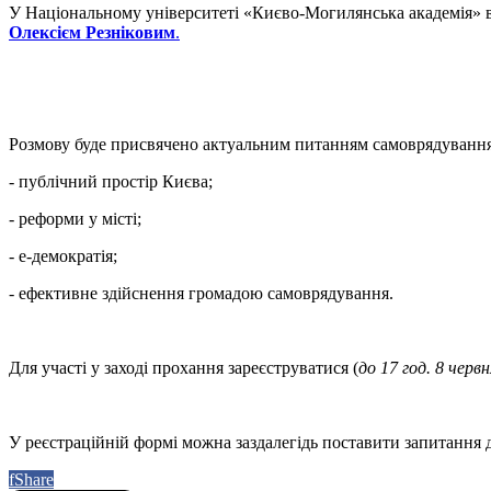
У Національному університеті «Києво-Могилянська академія» ві
Олексієм Резніковим
.
Розмову буде присвячено актуальним питанням самоврядування,
- публічний простір Києва;
- реформи у місті;
- е-демократія;
- ефективне здійснення громадою самоврядування.
Для участі у заході прохання зареєструватися (
до 17 год. 8 червн
У реєстраційній формі можна заздалегідь поставити запитання д
f
Share