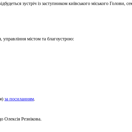
дбудеться зустріч із заступником київського міського Голови, с
 управління містом та благоустрою:
я
)
за посиланням
.
о Олексія Резнікова.