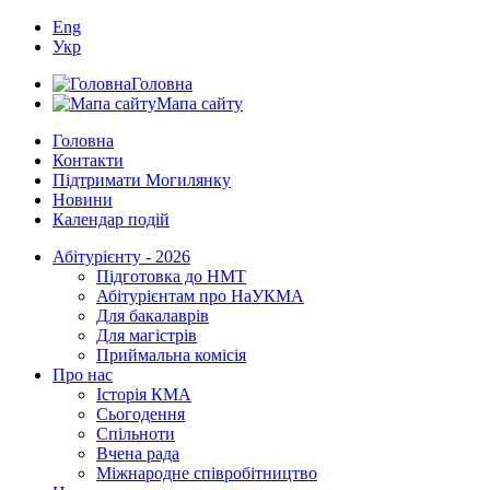
Eng
Укр
Головна
Мапа сайту
Головна
Контакти
Підтримати Могилянку
Новини
Календар подій
Абітурієнту - 2026
Підготовка до НМТ
Абітурієнтам про НаУКМА
Для бакалаврів
Для магістрів
Приймальна комісія
Про нас
Історія КМА
Сьогодення
Спільноти
Вчена рада
Міжнародне співробітництво