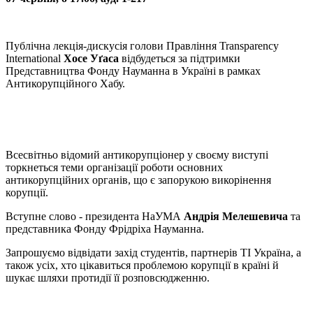
Публічна лекція-дискусія голови Правління Transparency
International
Хосе Уґаса
відбудеться за підтримки
Представництва Фонду Науманна в Україні в рамках
Антикорупційного Хабу.
Всесвітньо відомий антикорупціонер у своєму виступі
торкнеться теми організації роботи основних
антикорупційних органів, що є запорукою викорінення
корупції.
Вступне слово - президента НаУМА
Андрія Мелешевича
та
представника Фонду Фрідріха Науманна.
Запрошуємо відвідати захід студентів, партнерів ТІ Україна, а
також усіх, хто цікавиться проблемою корупції в країні й
шукає шляхи протидії її розповсюдженню.