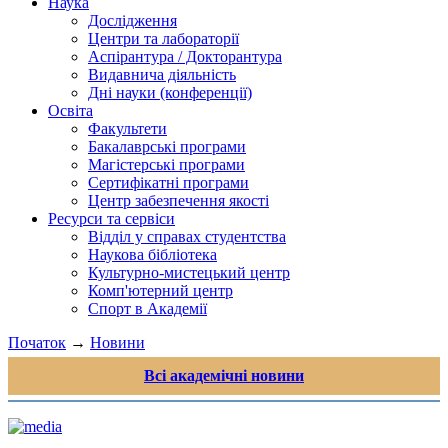
Наука
Дослідження
Центри та лабораторії
Аспірантура / Докторантура
Видавнича діяльність
Дні науки (конференції)
Освіта
Факультети
Бакалаврські програми
Магістерські програми
Сертифікатні програми
Центр забезпечення якості
Ресурси та сервіси
Відділ у справах студентства
Наукова бібліотека
Культурно-мистецький центр
Комп'ютерний центр
Спорт в Академії
Початок
→
Новини
Всі академічні новини