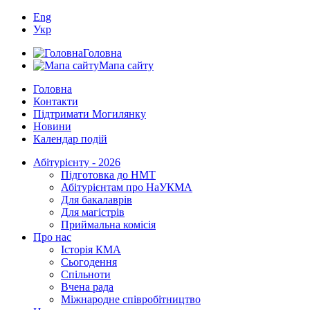
Eng
Укр
Головна
Мапа сайту
Головна
Контакти
Підтримати Могилянку
Новини
Календар подій
Абітурієнту - 2026
Підготовка до НМТ
Абітурієнтам про НаУКМА
Для бакалаврів
Для магістрів
Приймальна комісія
Про нас
Історія КМА
Сьогодення
Спільноти
Вчена рада
Міжнародне співробітництво