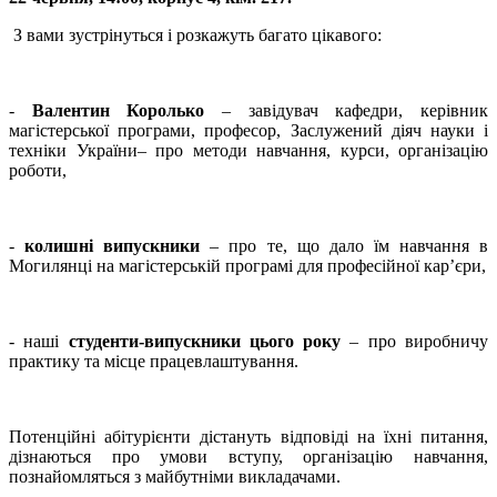
З вами зустрінуться і розкажуть багато цікавого:
-
Валентин Королько
– завідувач кафедри, керівник
магістерської програми, професор, Заслужений діяч науки і
техніки України– про методи навчання, курси, організацію
роботи,
-
колишні випускники
– про те, що дало їм навчання в
Могилянці на магістерській програмі для професійної кар’єри,
- наші
студенти-випускники цього року
– про виробничу
практику та місце працевлаштування.
Потенційні абітурієнти дістануть відповіді на їхні питання,
дізнаються про умови вступу, організацію навчання,
познайомляться з майбутніми викладачами.