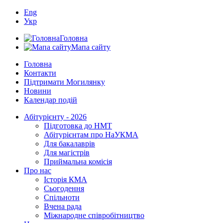
Eng
Укр
Головна
Мапа сайту
Головна
Контакти
Підтримати Могилянку
Новини
Календар подій
Абітурієнту - 2026
Підготовка до НМТ
Абітурієнтам про НаУКМА
Для бакалаврів
Для магістрів
Приймальна комісія
Про нас
Історія КМА
Сьогодення
Спільноти
Вчена рада
Міжнародне співробітництво