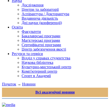
Наука
Дослідження
Центри та лабораторії
Аспірантура / Докторантура
Видавнича діяльність
Дні науки (конференції)
Освіта
Факультети
Бакалаврські програми
Магістерські програми
Сертифікатні програми
Центр забезпечення якості
Ресурси та сервіси
Відділ у справах студентства
Наукова бібліотека
Культурно-мистецький центр
Комп'ютерний центр
Спорт в Академії
Початок
→
Новини
Всі академічні новини