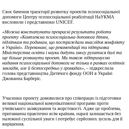
Своє бачення траєкторії розвитку проектів психосоціальної
допомоги Центру психосоціальної реабілітації НаУКМА
висловили і представники UNICEF.
«Можна констатувати прекрасні результати роботи
проекту «Комплексна психосоціальна допомога дітям,
підліткам та родинам, що постраждали внаслідок конфлікту
в Україні». Переконані, що рекомендації та підтримка
Міністерства освіти і науки дадуть змогу рухатися далі та
ще більше розвинути проект. Ми також підтримуємо
надання психосоціальної допомоги не тільки в рамках освітніх
закладів, але й безпосередньо у громадах»
, – підкреслила
голова представництва Дитячого фонду ООН в Україні
Джованна Барберіс.
Учасники проекту домовилися про співпрацю із підготовки
великої національної комунікативної програми проти
учнівського залякування та жорстокості. Адже це проблема,
притаманна практично всім країнам, наразі залишається без
належної суспільної уваги і потребує серйозних зусиль для її
вирішення.