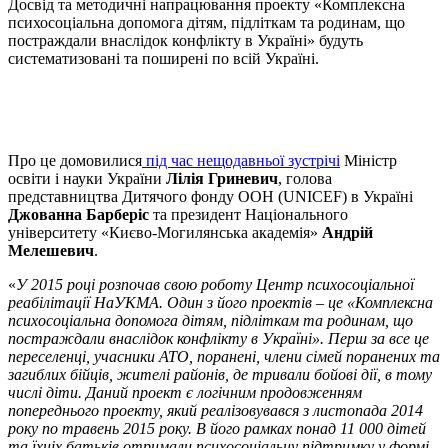
Досвід та методичні напрацювання проекту «Комплексна
психосоціальна допомога дітям, підліткам та родинам, що
постраждали внаслідок конфлікту в Україні» будуть
систематизовані та поширені по всій Україні.
Про це домовилися
під час нещодавньої зустрічі
Міністр
освіти і науки України
Лілія Гриневич
, голова
представництва Дитячого фонду ООН (UNICEF) в Україні
Джованна Барберіс
та президент Національного
університету «Києво-Могилянська академія»
Андрій
Мелешевич
.
«
У 2015 році розпочав свою роботу Центр психосоціальної
реабілітації НаУКМА. Один з його проектів – це «Комплексна
психосоціальна допомога дітям, підліткам та родинам, що
постраждали внаслідок конфлікту в Україні». Перш за все це
переселенці, учасники АТО, поранені, члени сімей поранених та
загиблих бійців, жителі районів, де тривали бойові дії, в тому
числі діти. Даний проект є логічним продовженням
попереднього проекту, який реалізовувався з листопада 2014
року по травень 2015 року. В його рамках понад 11 000 дітей
та їхніх батьків отримали психосоціальну підтримку у формі