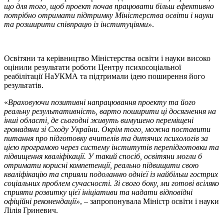
що для того, щоб проект почав працювати більш ефективно
потрібно отримати підтримку Міністерства освіти і науки
та розширити співпрацю із інституціями»
.
Освітяни та керівництво Міністерства освіти і науки високо
оцінили результати роботи Центру психосоціальної
реабілітації НаУКМА та підтримали ідею поширення його
результатів.
«
Враховуючи позитивні напрацювання проекту та його
реальну результативність, варто поширити ці досягнення на
інші області, де сьогодні живуть вимушено переміщені
громадяни зі Сходу України. Окрім того, можна поставити
питання про підготовку вчителів та дитячих психологів за
цією програмою через систему інститутів перепідготовки та
підвищення кваліфікації. У такий спосіб, освітяни могли б
отримати корисні компетенції, реально підвищити свою
кваліфікацію та сприяли подоланню однієї із найбільш гострих
соціальних проблем сучасності. Зі свого боку, ми готові всіляко
сприяти розвитку цієї ініціативи та надати відповідні
офіційні рекомендації»
, – запропонувала Міністр освіти і науки
Лілія Гриневич.