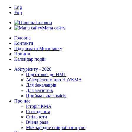
Eng
Укр
Головна
Мапа сайту
Головна
Контакти
Підтримати Могилянку
Новини
Календар подій
Абітурієнту - 2026
Підготовка до НМТ
Абітурієнтам про НаУКМА
Для бакалаврів
Для магістрів
Приймальна комісія
Про нас
Історія КМА
Сьогодення
Спільноти
Вчена рада
Міжнародне співробітництво