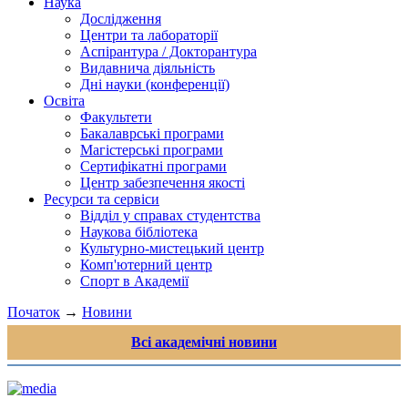
Наука
Дослідження
Центри та лабораторії
Аспірантура / Докторантура
Видавнича діяльність
Дні науки (конференції)
Освіта
Факультети
Бакалаврські програми
Магістерські програми
Сертифікатні програми
Центр забезпечення якості
Ресурси та сервіси
Відділ у справах студентства
Наукова бібліотека
Культурно-мистецький центр
Комп'ютерний центр
Спорт в Академії
Початок
→
Новини
Всі академічні новини