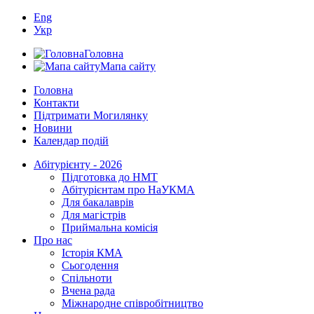
Eng
Укр
Головна
Мапа сайту
Головна
Контакти
Підтримати Могилянку
Новини
Календар подій
Абітурієнту - 2026
Підготовка до НМТ
Абітурієнтам про НаУКМА
Для бакалаврів
Для магістрів
Приймальна комісія
Про нас
Історія КМА
Сьогодення
Спільноти
Вчена рада
Міжнародне співробітництво