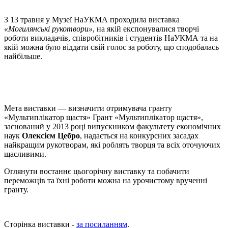
З 13 травня у Музеї НаУКМА проходила виставка
«Могилянські рукотвори»
, на якій експонувалися творчі
роботи викладачів, співробітників і студентів НаУКМА та на
якій можна було віддати свій голос за роботу, що сподобалась
найбільше.
Мета виставки — визначити отримувача гранту
«Мультиплікатор щастя» Грант «Мультиплікатор щастя»,
заснований у 2013 році випускником факультету економічних
наук
Олексієм Цебро
, надається на конкурсних засадах
найкращим рукотворам, які роблять творця та всіх оточуючих
щасливими.
Оглянути востаннє цьогорічну виставку та побачити
переможців та їхні роботи можна на урочистому врученні
гранту.
Сторінка виставки -
за посиланням
.