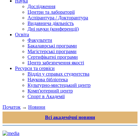
Наука
Дослідження
Центри та лабораторії
Аспірантура / Докторантура
Видавнича діяльність
Дні науки (конференції)
Освіта
Факультети
Бакалаврські програми
Магістерські програми
Сертифікатні програми
Центр забезпечення якості
Ресурси та сервіси
Відділ у справах студентства
Наукова бібліотека
Культурно-мистецький центр
Комп'ютерний центр
Спорт в Академії
Початок
→
Новини
Всі академічні новини