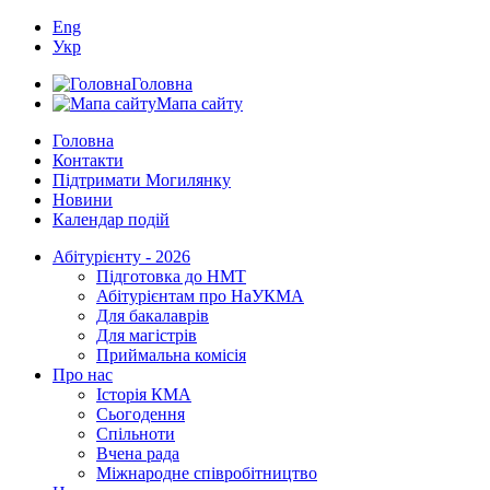
Eng
Укр
Головна
Мапа сайту
Головна
Контакти
Підтримати Могилянку
Новини
Календар подій
Абітурієнту - 2026
Підготовка до НМТ
Абітурієнтам про НаУКМА
Для бакалаврів
Для магістрів
Приймальна комісія
Про нас
Історія КМА
Сьогодення
Спільноти
Вчена рада
Міжнародне співробітництво