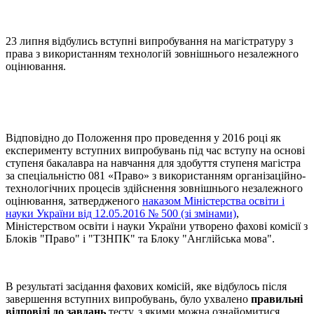
23 липня відбулись вступні випробування на магістратуру з
права з використанням технологій зовнішнього незалежного
оцінювання.
Відповідно до Положення про проведення у 2016 році як
експерименту вступних випробувань під час вступу на основі
ступеня бакалавра на навчання для здобуття ступеня магістра
за спеціальністю 081 «Право» з використанням організаційно-
технологічних процесів здійснення зовнішнього незалежного
оцінювання, затвердженого
наказом Міністерства освіти і
науки України від 12.05.2016 № 500 (зі змінами)
,
Міністерством освіти і науки України утворено фахові комісії з
Блоків "Право" і "ТЗНПК" та Блоку "Англійська мова".
В результаті засідання фахових комісій, яке відбулось після
завершення вступних випробувань, було ухвалено
правильні
відповіді до завдань
тесту, з якими можна ознайомитися