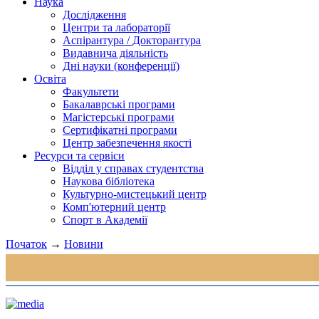
Наука
Дослідження
Центри та лабораторії
Аспірантура / Докторантура
Видавнича діяльність
Дні науки (конференції)
Освіта
Факультети
Бакалаврські програми
Магістерські програми
Сертифікатні програми
Центр забезпечення якості
Ресурси та сервіси
Відділ у справах студентства
Наукова бібліотека
Культурно-мистецький центр
Комп'ютерний центр
Спорт в Академії
Початок
→
Новини