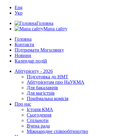
Eng
Укр
Головна
Мапа сайту
Головна
Контакти
Підтримати Могилянку
Новини
Календар подій
Абітурієнту - 2026
Підготовка до НМТ
Абітурієнтам про НаУКМА
Для бакалаврів
Для магістрів
Приймальна комісія
Про нас
Історія КМА
Сьогодення
Спільноти
Вчена рада
Міжнародне співробітництво