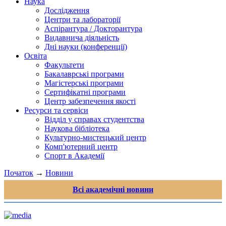
Наука
Дослідження
Центри та лабораторії
Аспірантура / Докторантура
Видавнича діяльність
Дні науки (конференції)
Освіта
Факультети
Бакалаврські програми
Магістерські програми
Сертифікатні програми
Центр забезпечення якості
Ресурси та сервіси
Відділ у справах студентства
Наукова бібліотека
Культурно-мистецький центр
Комп'ютерний центр
Спорт в Академії
Початок
→
Новини
Всі академічні новини