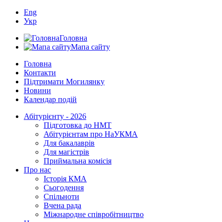
Eng
Укр
Головна
Мапа сайту
Головна
Контакти
Підтримати Могилянку
Новини
Календар подій
Абітурієнту - 2026
Підготовка до НМТ
Абітурієнтам про НаУКМА
Для бакалаврів
Для магістрів
Приймальна комісія
Про нас
Історія КМА
Сьогодення
Спільноти
Вчена рада
Міжнародне співробітництво