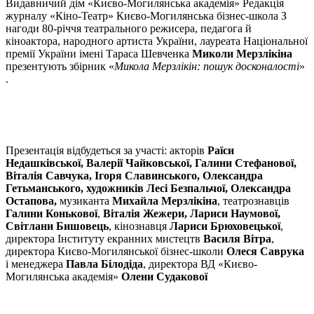
Видавничий дім «Києво-Могилянська академія» Редакція
журналу «Кіно-Театр» Києво-Могилянська бізнес-школа З
нагоди 80-річчя театрального режисера, педагога й
кіноактора, народного артиста України, лауреата Національної
премії України імені Тараса Шевченка
Миколи Мерзлікіна
презентують збірник «
Микола Мерзлікін: пошук досконалості
»
.
Презентація відбудеться за участі: акторів
Раїси
Недашківської, Валерії Чайковської, Галини Стефанової,
Віталія Савчука, Ігоря Славинського, Олександра
Гетьманського, художників Лесі Безпальчої, Олександра
Остапова,
музиканта
Михайла Мерзлікіна
, театрознавців
Галини Конькової
,
Віталія Жежери, Лариси Наумової,
Світлани Бишовець
, кінознавця
Лариси Брюховецької
,
директора Інституту екранних мистецтв
Василя Вітра
,
директора Києво-Могилянської бізнес-школи
Олеся Саврука
і менеджера
Павла Білодіда
, директора ВД «Києво-
Могилянська академія»
Олени Судакової