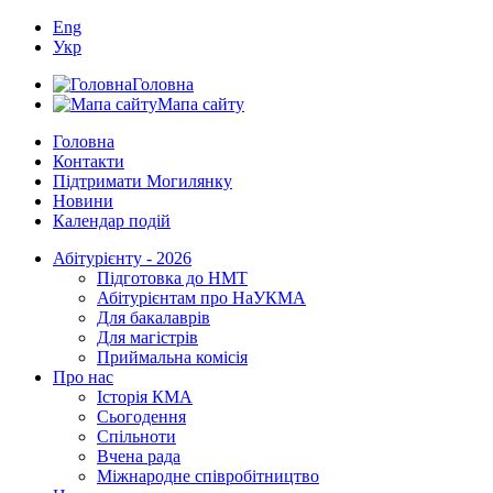
Eng
Укр
Головна
Мапа сайту
Головна
Контакти
Підтримати Могилянку
Новини
Календар подій
Абітурієнту - 2026
Підготовка до НМТ
Абітурієнтам про НаУКМА
Для бакалаврів
Для магістрів
Приймальна комісія
Про нас
Історія КМА
Сьогодення
Спільноти
Вчена рада
Міжнародне співробітництво