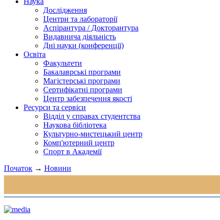
Наука
Дослідження
Центри та лабораторії
Аспірантура / Докторантура
Видавнича діяльність
Дні науки (конференції)
Освіта
Факультети
Бакалаврські програми
Магістерські програми
Сертифікатні програми
Центр забезпечення якості
Ресурси та сервіси
Відділ у справах студентства
Наукова бібліотека
Культурно-мистецький центр
Комп'ютерний центр
Спорт в Академії
Початок
→
Новини