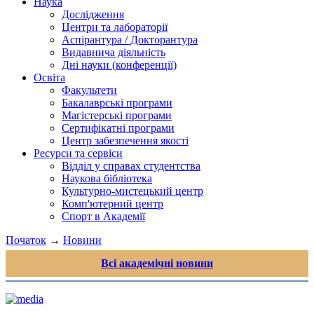
Наука
Дослідження
Центри та лабораторії
Аспірантура / Докторантура
Видавнича діяльність
Дні науки (конференції)
Освіта
Факультети
Бакалаврські програми
Магістерські програми
Сертифікатні програми
Центр забезпечення якості
Ресурси та сервіси
Відділ у справах студентства
Наукова бібліотека
Культурно-мистецький центр
Комп'ютерний центр
Спорт в Академії
Початок
→
Новини
Всі академічні новини