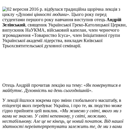
02 вересня 2016 р. відбулася традиційна щорічна лекція з
циклу «
Духовні цінності людини
». Цього року перед
студентами першого року навчання виступив отець
Андрій
Зелінський
, священик Української Греко-Католицької Церкви,
випускник НаУКМА, військовий капелан, член чернечого
згромадження «Товариство Ісуса», член Ініціативної групи
Української академії лідерства, викладач Київської
Трьохсвятительської духовної семінарії.
Отець Андрій прочитав лекцію на тему: «
Як повернутися в
майбутнє. Духовність на день сьогоднішній
».
У лекції йшлося зокрема про зміни глобального масштабу, в
епіцентрі яких перебуває Україна, і про те, як людство може
гідно прийняти цей виклик. «
Ми живемо у світі, якого ми з
вами не знаємо. У світі непевному, у світі, можливо,
нестабільному. Але це не кінець, це новий початок. Від нашої
здатності переінтерпретувати залежить те, де ми з вами