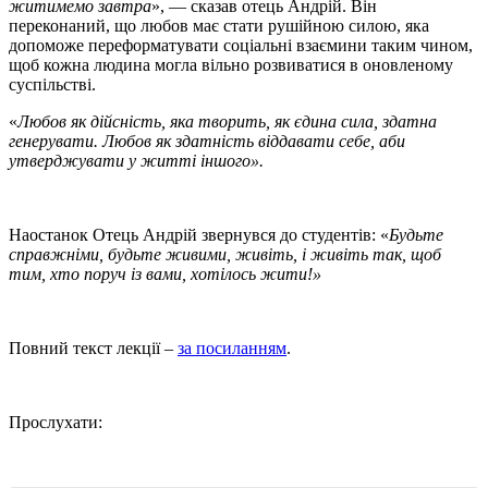
житимемо завтра
», — сказав отець Андрій. Він
переконаний, що любов має стати рушійною силою, яка
допоможе переформатувати соціальні взаємини таким чином,
щоб кожна людина могла вільно розвиватися в оновленому
суспільстві.
«
Любов як дійсність, яка творить, як єдина сила, здатна
генерувати. Любов як здатність віддавати себе, аби
утверджувати у житті іншого».
Наостанок Отець Андрій звернувся до студентів: «
Будьте
справжніми, будьте живими, живіть, і живіть так, щоб
тим, хто поруч із вами, хотілось жити!»
Повний текст лекції –
за посиланням
.
Прослухати: