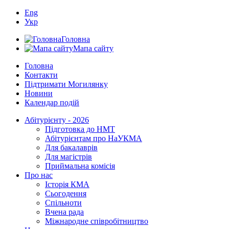
Eng
Укр
Головна
Мапа сайту
Головна
Контакти
Підтримати Могилянку
Новини
Календар подій
Абітурієнту - 2026
Підготовка до НМТ
Абітурієнтам про НаУКМА
Для бакалаврів
Для магістрів
Приймальна комісія
Про нас
Історія КМА
Сьогодення
Спільноти
Вчена рада
Міжнародне співробітництво